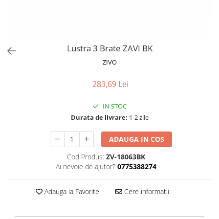
Proiectoare LED Studio Magazin
Tuburi LED
Lustra 3 Brate ZAVI BK
ZIVO
283,69 Lei
IN STOC
Durata de livrare:
1-2 zile
ADAUGA IN COS
Cod Produs:
ZV-18063BK
Ai nevoie de ajutor?
0775388274
Adauga la Favorite
Cere informatii