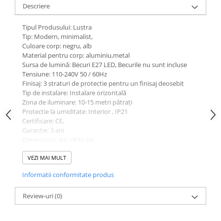
Descriere
Tipul Produsului: Lustra
Tip: Modern, minimalist,
Culoare corp: negru, alb
Material pentru corp: aluminiu,metal
Sursa de lumină: Becuri E27 LED, Becurile nu sunt incluse
Tensiune: 110-240V 50 / 60Hz
Finisaj: 3 straturi de protectie pentru un finisaj deosebit
Tip de instalare: Instalare orizontală
Zona de iluminare: 10-15 metri pătrați
Protectie la umiditate: Interior , IP21
Certificare: CE,
Garanție: 3 ani
Dimensiuni: 40Lx40H cm,
Aplicație:
VEZI MAI MULT
Birou, living, sufragerie, hotel, restaurant, bar, hol, cafenele,
Informatii conformitate produs
etc
Review-uri
(0)