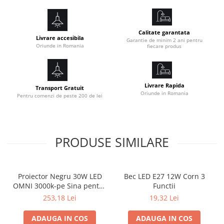
Calitate garantata
Livrare accesibila
Garantie de minim 2 ani pentru
Oriunde in Romania
fiecare produs
Livrare Rapida
Transport Gratuit
Oriunde in Romania
Pentru comenzi de peste 200 de lei
PRODUSE SIMILARE
Proiector Negru 30W LED
Bec LED E27 12W Corn 3
OMNI 3000k-pe Sina pentru
Functii
Display Magazin
253,18 Lei
19,32 Lei
ADAUGA IN COS
ADAUGA IN COS