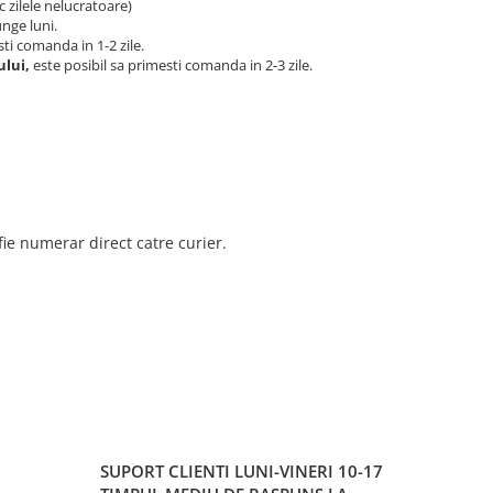
c zilele nelucratoare)
nge luni.
sti comanda in 1-2 zile.
ului,
este posibil sa primesti comanda in 2-3 zile.
fie numerar direct catre curier.
SUPORT CLIENTI
LUNI-VINERI 10-17