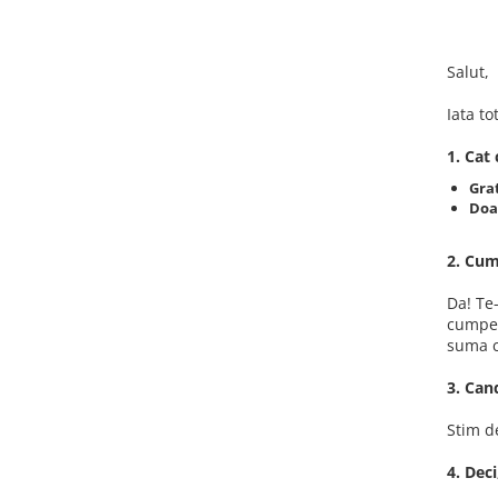
Proiectoare LED Studio Magazin
Tuburi LED
Salut,
Iata to
1. Cat
Gra
Doar
2. Cum
Da! Te
cumper
suma co
3. Can
Stim d
4. Dec