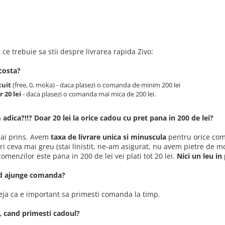
t ce trebuie sa stii despre livrarea rapida Zivo:
 costa?
tuit
(free, 0, moka) - daca plasezi o comanda de minim 200 lei
 20 lei
- daca plasezi o comanda mai mica de 200 lei.
 adica?!!? Doar 20 lei la orice cadou cu pret pana in 200 de lei?
-ai prins. Avem
taxa de livrare unica si minuscula
pentru orice com
i ceva mai greu (stai linistit, ne-am asigurat, nu avem pietre de 
menzilor este pana in 200 de lei vei plati tot 20 lei.
Nici un leu in
d ajunge comanda?
eja ca e important sa primesti comanda la timp.
i, cand primesti cadoul?