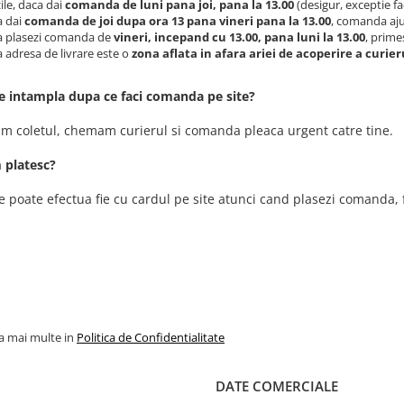
zile, daca dai
comanda de luni pana joi, pana la 13.00
(desigur, exceptie fa
a dai
comanda de joi dupa ora 13 pana vineri pana la 13.00
, comanda aju
a plasezi comanda de
vineri, incepand cu 13.00, pana luni la 13.00
, prime
 adresa de livrare este o
zona aflata in afara ariei de acoperire a curier
se intampla dupa ce faci comanda pe site?
im coletul, chemam curierul si comanda pleaca urgent catre tine.
 platesc?
se poate efectua fie cu cardul pe site atunci cand plasezi comanda, 
la mai multe in
Politica de Confidentialitate
DATE COMERCIALE