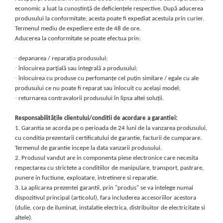
Proiectoare LED Studio Magazin
economic a luat la cunoștință de deficiențele respective. După aducerea
Tuburi LED
produsului la conformitate, acesta poate fi expediat acestuia prin curier.
Termenul mediu de expediere este de 48 de ore.
Aducerea la conformitate se poate efectua prin:
·
depanarea / reparația produsului;
·
înlocuirea parțială sau integrală a produsului;
·
înlocuirea cu produse cu perfomanțe cel puțin similare / egale cu ale
produsului ce nu poate fi reparat sau înlocuit cu același model;
·
returnarea contravalorii produsului în lipsa altei soluții.
Responsabilitățile clientului/conditii de acordare a garantiei:
1.
Garantia se acorda pe o perioada de 24 luni de la vanzarea produsului,
cu conditia prezentarii certificatului de garantie, facturii de cumparare.
Termenul de garantie incepe la data vanzarii produsului.
2.
Produsul vandut are in componenta piese electronice care necesita
respectarea cu strictete a conditiilor de manipulare, transport, pastrare,
punere in fuctiune, exploatare, intretinere si reparatie.
3.
La aplicarea prezentei garantii, prin "produs" se va intelege numai
dispozitivul principal (articolul), fara includerea accesoriilor acestora
(dulie, corp de iluminat, instalatie electrica, distribuitor de electricitate si
altele).