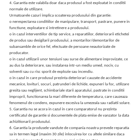
4.
Garantia este valabila doar daca produsul a fost exploatat in conditii
normale de utilizare.
Urmatoarele cazuri implica scoaterea produsului din garantie:
o
nerespectarea conditiilor de manipulare, transport, pastrare, punere in
functiune, exploatare si intretinere a produsului.
o
in cazul interventiilor de tip service, a reparatiilor, deteriorarii etichetei
de produs sau desigilarii produsului, a montarilor/demontarilor de
subansamble de orice fel, efectuate de persoane neautorizate de
producator.
o
in cazul utilizarii unor tensiuni sau surse de alimentare improvizate, ce
au dus la deteriorare, sau instalarea intr-un mediu umed, nociv, cu
solventi sau cu risc sporit de explozie sau incendiu.
o
in cazul in care produsul prezinta deteriorari cauzate de accidente
mecanice, lovituri, socuri, patrunderi de lichide, expuneri la foc, utilizare
gresita sau neglijent, schimbariale starii aparatului, pastrate in conditii
improprii, functionarea la mari diferente de temperatura, care cauzeaza
fenomenul de condens, expunere excesiva la umezeala sau radiatii solare.
5.
Garantia nu se acora in cazul in care cumparatorul nu prezinta
certificatul de garantie si documentele de plata emise de vanzator la data
achizitionarii produsului.
6.
Garantia la produsele vandute de compania noastra prevede reparatia
sa in termen legal (maxim 30 zile) inlocuirea lor cu altele similare daca