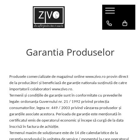
Corpuri de Iluminat Interior
Corpuri de Iluminat Exterior
Corpuri de Iluminat Industrial
Decoratiuni
Intrerupatoare TOUCH
Aplice LED
Lampi LED
Decoratiuni
Pendule
Proiectoare LED
Proiectoare LED Acumulator
Garantia Produselor
Produse SMART
Lustre
Candelabre
Produsele comercializate de magazinul online www.zivo.ro provin direct
Aplice
de la producători și beneficiază de garanție nationala susținută de catre
importatorii colaboratori www.zivo.ro.
Lustre LED
Termenii și condițiile de garanție sunt în conformitate cu prevederile
Camera Copilului
legale: ordonanța Guvernului nr. 21 / 1992 privind protecția
consumatorilor, legea nr. 449 / 2003 privind vânzarea produselor și
Becuri LED
garanțiile asociate acestora. Perioada de garanție este menționată în
Lampadare
certificatul emis de operatorul economic și începe să curgă de la data
înscrisă în factura de achiziție.
Becuri Vintage
Termenul maxim de soluționare este de 14 zile calendaristice de la
recepția produsului în unitatea de service / momentul la care operatorul