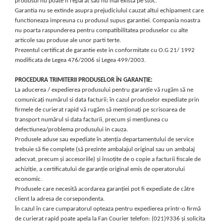
produsul nu poate fi reparat sau nu mai exista pe stoc.
Garantia nu se extinde asupra prejudiciului cauzat altui echipament care
functioneaza impreuna cu produsul supus garantiei. Compania noastra
nu poarta raspunderea pentru compatibilitatea produselor cu alte
articole sau produse ale unor parti terte.
Prezentul certificat de garantie este in conformitate cu O.G 21/ 1992
modificata de Legea 476/2006 si Legea 499/2003.
PROCEDURA TRIMITERII PRODUSELOR ÎN GARANȚIE:
La aducerea / expedierea produsului pentru garanție vă rugăm să ne
comunicați numărul si data facturii; în cazul produselor expediate prin
firmele de curierat rapid vă rugăm să menționați pe scrisoarea de
transport numărul si data facturii, precum și mențiunea cu
defectiunea/problema produsului in cauza.
Produsele aduse sau expediate în atenția departamentului de service
trebuie să fie complete (să prezinte ambalajul original sau un ambalaj
adecvat, precum și accesoriile) și însoțite de o copie a facturii fiscale de
achiziție, a certificatului de garanție original emis de operatorului
economic.
Produsele care necesită acordarea garanției pot fi expediate de către
client la adresa de corsepondenta.
În cazul în care cumparatorul opteaza pentru expedierea printr-o firmă
de curierat rapid poate apela la Fan Courier telefon: (021)9336 și solicita