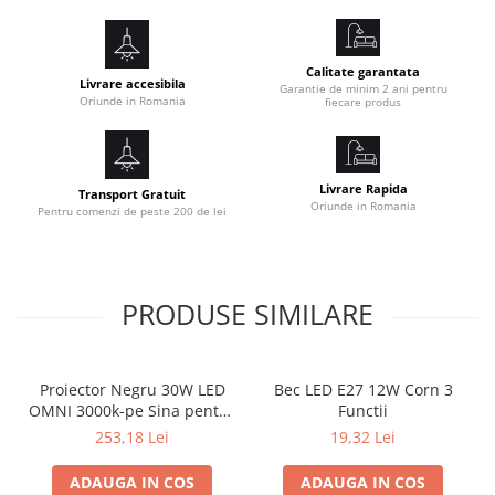
Calitate garantata
Livrare accesibila
Garantie de minim 2 ani pentru
Oriunde in Romania
fiecare produs
Livrare Rapida
Transport Gratuit
Oriunde in Romania
Pentru comenzi de peste 200 de lei
PRODUSE SIMILARE
Proiector Negru 30W LED
Bec LED E27 12W Corn 3
OMNI 3000k-pe Sina pentru
Functii
Display Magazin
253,18 Lei
19,32 Lei
ADAUGA IN COS
ADAUGA IN COS