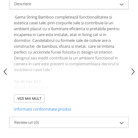
Descriere
Gama String Bamboo completează funcționalitatea și
estetica casei tale, prin corpurile sale și contribuie la un
ambient placut cu o iluminare eficienta si pretabila pentru
incaperea in care este instalat, atat in living cat si in
dormitor. Candelabrul cu formele sale de colivie are o
constructie de bambus, sfoara si metal, care se imbina
perfect cu accentele funiei folosita in design-ul interior.
Designul sau inedit contribuie la un ambient functional in
camera in care este prezent si complementeaza decorul si
mobilierul casei tale !
Tip de bec: E27.
Număr de becuri: 6.
Putere: 40 W.
Dimensiuni: L.30-110 x l.68 x H.58 cm.
VEZI MAI MULT
Material: metal, bambus, sfoara.
Informatii conformitate produs
Culoare: negru.
Becul nu este inclus in pachete
Review-uri
(0)