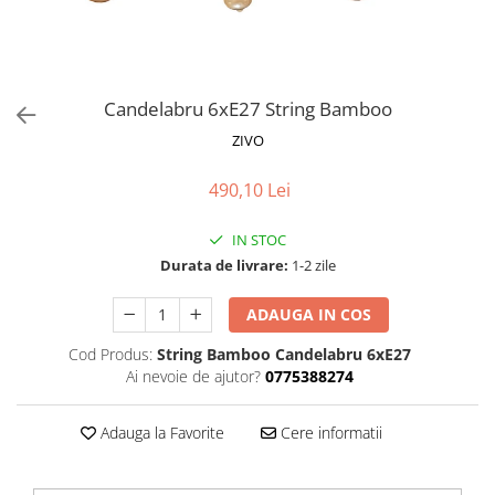
Proiectoare LED Studio Magazin
Tuburi LED
Candelabru 6xE27 String Bamboo
ZIVO
490,10 Lei
IN STOC
Durata de livrare:
1-2 zile
ADAUGA IN COS
Cod Produs:
String Bamboo Candelabru 6xE27
Ai nevoie de ajutor?
0775388274
Adauga la Favorite
Cere informatii