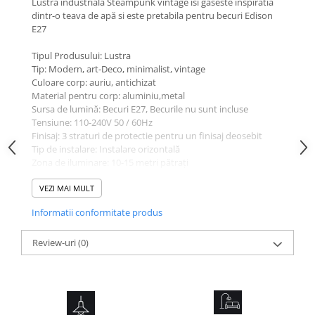
Lustra industrială Steampunk vintage isi gaseste inspiratia
dintr-o teava de apă si este pretabila pentru becuri Edison
E27
Tipul Produsului: Lustra
Tip: Modern, art-Deco, minimalist, vintage
Culoare corp: auriu, antichizat
Material pentru corp: aluminiu,metal
Sursa de lumină: Becuri E27, Becurile nu sunt incluse
Tensiune: 110-240V 50 / 60Hz
Finisaj: 3 straturi de protectie pentru un finisaj deosebit
Tip de instalare: Instalare orizontală
Zona de iluminare: 10-15 metri pătrați
Protectie la umiditate: Interior , IP21
Certificare: CE,
VEZI MAI MULT
Garanție: 3 ani
Informatii conformitate produs
Dimensiuni: 90LX100H
Aplicație:
Review-uri
(0)
Birou, living, sufragerie, hotel, restaurant, bar, hol, cafenele,
etc.