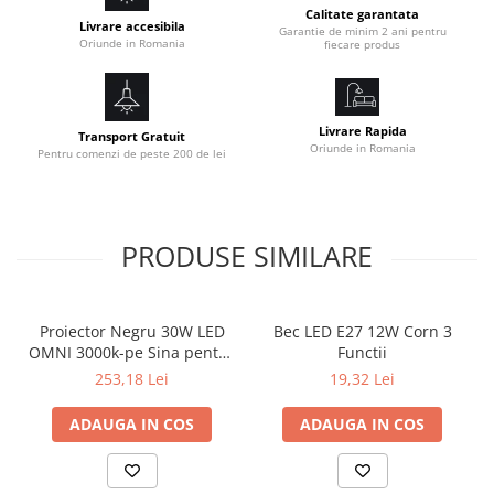
Calitate garantata
Livrare accesibila
Garantie de minim 2 ani pentru
Oriunde in Romania
fiecare produs
Livrare Rapida
Transport Gratuit
Oriunde in Romania
Pentru comenzi de peste 200 de lei
PRODUSE SIMILARE
Proiector Negru 30W LED
Bec LED E27 12W Corn 3
OMNI 3000k-pe Sina pentru
Functii
Display Magazin
253,18 Lei
19,32 Lei
ADAUGA IN COS
ADAUGA IN COS