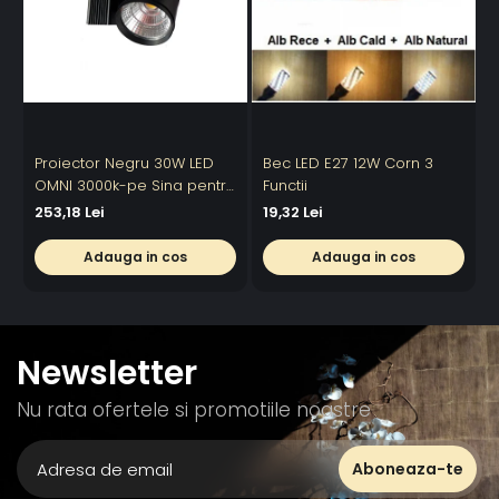
Proiector Negru 30W LED
Bec LED E27 12W Corn 3
OMNI 3000k-pe Sina pentru
Functii
6
Display Magazin
253,18 Lei
19,32 Lei
Adauga in cos
Adauga in cos
Newsletter
Nu rata ofertele si promotiile noastre