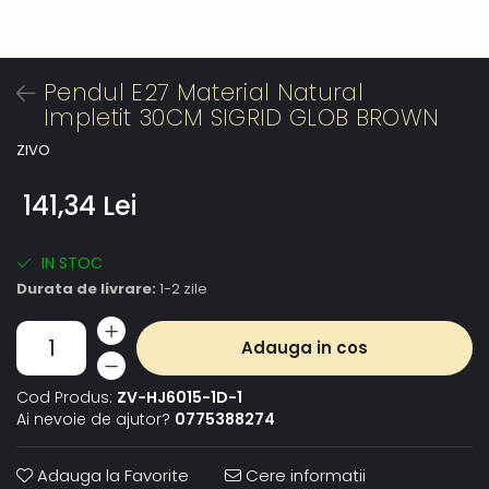
Pendul E27 Material Natural
Impletit 30CM SIGRID GLOB BROWN
ZIVO
141,34 Lei
IN STOC
Durata de livrare:
1-2 zile
Adauga in cos
Cod Produs:
ZV-HJ6015-1D-1
Ai nevoie de ajutor?
0775388274
Adauga la Favorite
Cere informatii