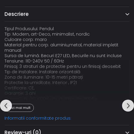
Descriere
Tipul Produsului: Pendul
Tip: Modern, art-Deco, minimalist, nordic
Culoare corp: maro
Material pentru corp: aluminiu,metal, material impletit
manual
Sursa de lumină: Becuri E27 LED, Becurile nu sunt incluse
Tensiune: 110-240V 50 / 60Hz
Finisaj: 3 straturi de protectie pentru un finisaj deosebit
Tip de instalare: Instalare orizontală
Zona de iluminare: 10-15 metri pătrați
Protectie la umiditate: Interior , IP21
Certificare: CE,
Garanție: 3 ani
Dimensiuni: 30LX100H cm, Inaltime Reglabila
Vezi mai mult
Aplicație:
Birou, living, sufragerie, hotel, restaurant, bar, hol, cafenele,
Informatii conformitate produs
etc.
Review-uri
(0)