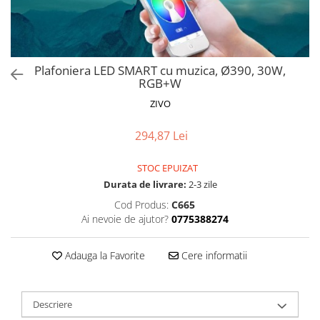
Proiectoare LED Studio Magazin
Tuburi LED
Plafoniera LED SMART cu muzica, Ø390, 30W,
RGB+W
ZIVO
294,87 Lei
STOC EPUIZAT
Durata de livrare:
2-3 zile
Cod Produs:
C665
Ai nevoie de ajutor?
0775388274
Adauga la Favorite
Cere informatii
Descriere