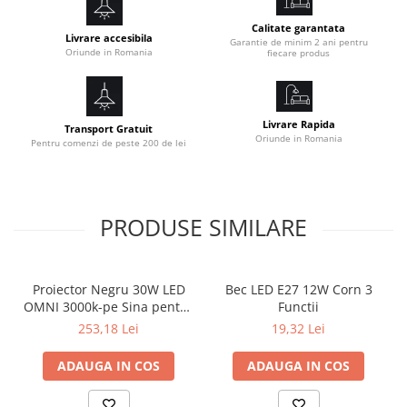
Plafoniera dimabila!
Calitate garantata
Livrare accesibila
Avantaje: Nu pulseaza. Stabilitatea sursei de
Garantie de minim 2 ani pentru
Oriunde in Romania
fiecare produs
lumină si aprinderea instantanee este ideala
pentru aplicații comerciale sau rezidențiale în
sufragerie, dormitor, baie, scară, birou etc.
Livrare Rapida
Transport Gratuit
Oriunde in Romania
Pentru comenzi de peste 200 de lei
Specificatii
Consum(W)
30W
Dimensiune
Ø390 x 62
PRODUSE SIMILARE
Dimabil
Da
Indice de Protectie
IP20
Proiector Negru 30W LED
Bec LED E27 12W Corn 3
OMNI 3000k-pe Sina pentru
Functii
Durata Medie De Viata
30.000 Ore
Display Magazin
253,18 Lei
19,32 Lei
Clasa Energetica
A+
ADAUGA IN COS
ADAUGA IN COS
Caracteristici Optice
Lumeni
1800 Lm