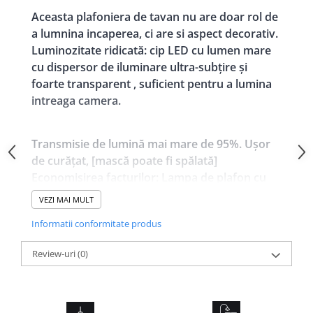
Aceasta plafoniera de tavan nu are doar rol de
a lumnina incaperea, ci are si aspect decorativ.
Luminozitate ridicată: cip LED cu lumen mare
cu dispersor de iluminare ultra-subțire și
foarte transparent , suficient pentru a lumina
intreaga camera.
Transmisie de lumină mai mare de 95%. Ușor
de curățat, [mască poate fi spălată]
Economisirea facturilor: Lampa de plafon cu
LED-uri poate economisi de fapt mai mult de
VEZI MAI MULT
80% din electricitate, economisind totodată si
Informatii conformitate produs
costurile de înlocuire.
Driver-ul inteligent Build-in asigură o protecție
Review-uri
(0)
constantă a curentului, protecție împotriva
supraîncărcării, protecție la joasă tensiune și
protecție la scurtcircuit, ceea ce asigură durata
lungă de funcționare a lămpii de plafon.