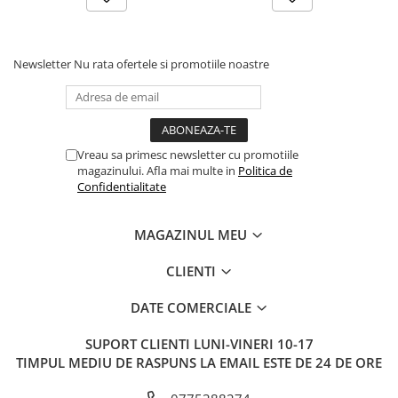
Culoare lumina
RGB + W
Unghi Lumina
270 grade
Newsletter
Nu rata ofertele si promotiile noastre
Alimentare
Tensiune intrare (V)
180-260V
Vreau sa primesc newsletter cu promotiile
Frecventa
50Hz
magazinului. Afla mai multe in
Politica de
Confidentialitate
MAGAZINUL MEU
CLIENTI
DATE COMERCIALE
SUPORT CLIENTI
LUNI-VINERI 10-17
TIMPUL MEDIU DE RASPUNS LA EMAIL ESTE DE 24 DE ORE