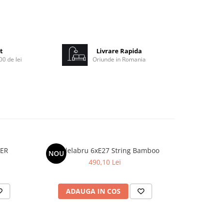
t
Livrare Rapida
0 de lei
Oriunde in Romania
PER
Candelabru 6xE27 String Bamboo
NOU
490,10 Lei
ADAUGA IN COS
AD