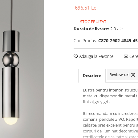
696,51 Lei
STOC EPUIZAT
Durata de livrare:
2-3 zile
Cod Produs:
C870-2902-4849-45
Adauga la Favorite
Cere 
Review-uri
(0)
Descriere
Lustra pentru interior, structu
metal cu dispersor din metal t
finisaj grey gri .
Iti recomandam cu incredere 
comanzi pendule ZIVO. Rapor
calitate/pret excelent pentru 
corpuri de iluminat decorative
certificatele de calitate si gara