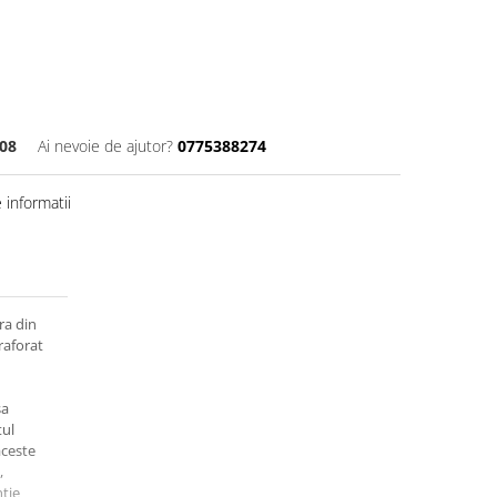
08
Ai nevoie de ajutor?
0775388274
informatii
ra din
raforat
sa
tul
aceste
,
ntie