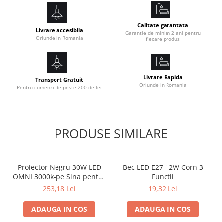
Culoare: gold
Calitate garantata
Livrare accesibila
Dimensiuni: 20x25cm, Inaltime 100cm reglabila
Garantie de minim 2 ani pentru
Oriunde in Romania
fiecare produs
Livrare Rapida
Transport Gratuit
Oriunde in Romania
Pentru comenzi de peste 200 de lei
PRODUSE SIMILARE
Proiector Negru 30W LED
Bec LED E27 12W Corn 3
OMNI 3000k-pe Sina pentru
Functii
Display Magazin
253,18 Lei
19,32 Lei
ADAUGA IN COS
ADAUGA IN COS