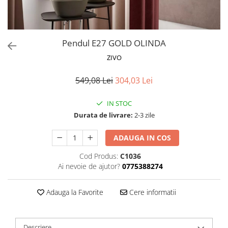
Proiectoare LED Studio Magazin
Tuburi LED
Pendul E27 GOLD OLINDA
ZIVO
549,08 Lei
304,03 Lei
IN STOC
Durata de livrare:
2-3 zile
ADAUGA IN COS
Cod Produs:
C1036
Ai nevoie de ajutor?
0775388274
Adauga la Favorite
Cere informatii
Descriere