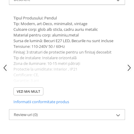
Tipul Produsului: Pendul
Tip: Modern, art-Deco, minimalist, vintage
Culoare corp: glob alb sticla, cadru auriu metalic
Material pentru corp: aluminiu,metal
Sursa de lumină: Becuri E27 LED, Becurile nu sunt incluse
Tensiune: 110-240V 50 / 60Hz
Finisaj: 3 straturi de protectie pentru un finisaj deosebit
Tip de instalare: Instalare orizontală
Zona de iluminare: 10-15 metri pătrați
Protectie la umiditate: Interior , IP21
Certificare: CE,
Garanție: 3 ani
VEZI MAI MULT
Aplicație:
Informatii conformitate produs
Birou, living, sufragerie, hotel, restaurant, bar, hol, cafenele,
etc
Review-uri
(0)
Sursa de lumina: 1xE27
Material: Metal/Sticla