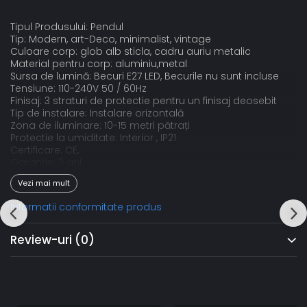
Tipul Produsului: Pendul
Tip: Modern, art-Deco, minimalist, vintage
Culoare corp: glob alb sticla, cadru auriu metalic
Material pentru corp: aluminiu,metal
Sursa de lumină: Becuri E27 LED, Becurile nu sunt incluse
Tensiune: 110-240V 50 / 60Hz
Finisaj: 3 straturi de protectie pentru un finisaj deosebit
Tip de instalare: Instalare orizontală
Zona de iluminare: 10-15 metri pătrați
Protectie la umiditate: Interior , IP21
Certificare: CE,
Garanție: 3 ani
Vezi mai mult
Aplicație:
Informatii conformitate produs
Birou, living, sufragerie, hotel, restaurant, bar, hol, cafenele,
etc
Review-uri
(0)
Sursa de lumina: 1xE27
Material: Metal/Sticla
Culoare: gold