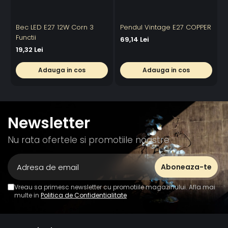
Bec LED E27 12W Corn 3
Pendul Vintage E27 COPPER
C
Functii
69,14 Lei
19,32 Lei
4
Adauga in cos
Adauga in cos
Newsletter
Nu rata ofertele si promotiile noastre
Vreau sa primesc newsletter cu promotiile magazinului. Afla mai
multe in
Politica de Confidentialitate