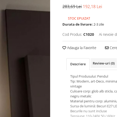
283,69 Lei
192,18 Lei
STOC EPUIZAT
Durata de livrare:
2-3 zile
Cod Produs:
C1020
Ai nevoie d
Adauga la Favorite
Cere 
Review-uri
(0)
Descriere
Tipul Produsului: Pendul
Tip: Modern, art-Deco, minimal
vintage
Culoare corp: glob alb sticla, 
negru metalic
Material pentru corp: alumini
Sursa de lumină: Becuri E27 L
Becurile nu sunt incluse
Tensiune: 110-240V 50 / 60Hz