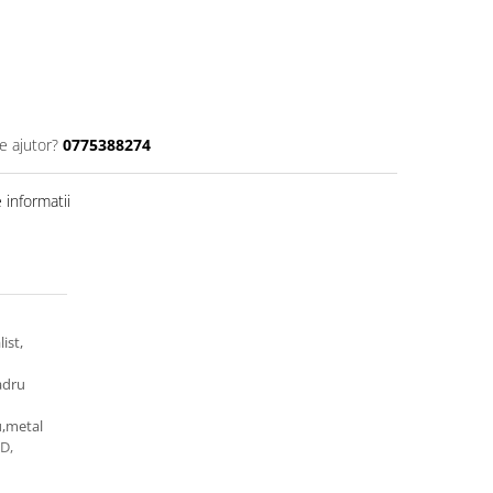
e ajutor?
0775388274
informatii
ist,
cadru
u,metal
ED,