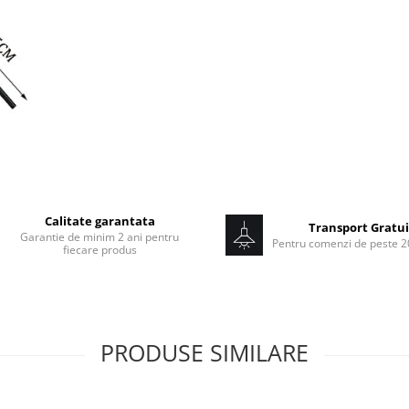
DIMENSIUNI:L40xl20xh100 c
REGLABILA
GARANTIE 3 ANI
Calitate garantata
Transport Gratui
Garantie de minim 2 ani pentru
Pentru comenzi de peste 20
fiecare produs
PRODUSE SIMILARE