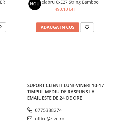
PER
Candelabru 6xE27 String Bamboo
NOU
490,10 Lei
ADAUGA IN COS
AD
SUPORT CLIENTI
LUNI-VINERI 10-17
TIMPUL MEDIU DE RASPUNS LA
EMAIL ESTE DE 24 DE ORE
0775388274
office@zivo.ro