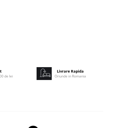
m
t
Livrare Rapida
0 de lei
Oriunde in Romania