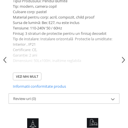
Tipul Produsului: Pendul Bufnite
Tip: modern, camera copil
Culoare corp: pastel
Material pentru corp: acril, compozit, child proof
Sursa de lumină: Bec E27, nu este inclus
Tensiune: 110-240V 50 / 60Hz
Finisaj: 3 straturi de protectie pentru un finisaj deosebit
Tip de instalare: Instalare orizontală Protectie la umiditate:
Interior , IP21
Certificare: CE,
Garanție: 2 ani
Dimensiuni: 50Lx100H, inaltime reglabila
Aplicație:
Birou, living, camera copil, tavan.
VEZI MAI MULT
Informatii conformitate produs
Review-uri
(0)