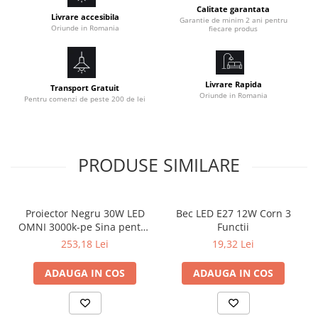
Calitate garantata
Livrare accesibila
Garantie de minim 2 ani pentru
Oriunde in Romania
fiecare produs
Livrare Rapida
Transport Gratuit
Oriunde in Romania
Pentru comenzi de peste 200 de lei
PRODUSE SIMILARE
Proiector Negru 30W LED
Bec LED E27 12W Corn 3
OMNI 3000k-pe Sina pentru
Functii
Display Magazin
253,18 Lei
19,32 Lei
ADAUGA IN COS
ADAUGA IN COS