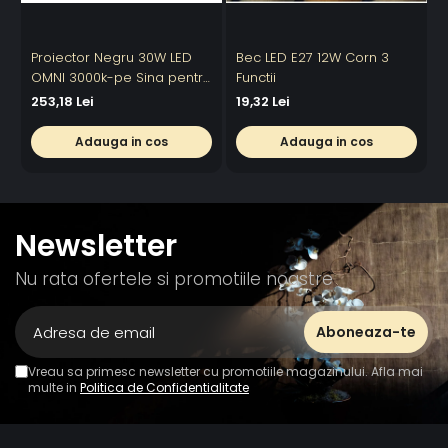
Proiector Negru 30W LED
Bec LED E27 12W Corn 3
OMNI 3000k-pe Sina pentru
Functii
6
Display Magazin
253,18 Lei
19,32 Lei
Adauga in cos
Adauga in cos
Newsletter
Nu rata ofertele si promotiile noastre
Vreau sa primesc newsletter cu promotiile magazinului. Afla mai
multe in
Politica de Confidentialitate