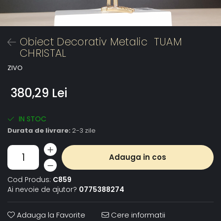
Obiect Decorativ Metalic TUAM
CHRISTAL
ZIVO
380,29 Lei
IN STOC
Durata de livrare:
2-3 zile
Adauga in cos
Cod Produs:
C859
Ai nevoie de ajutor?
0775388274
Adauga la Favorite
Cere informatii