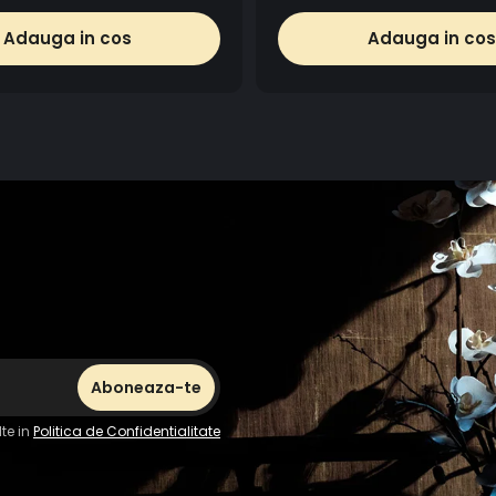
Adauga in cos
Adauga in cos
te in
Politica de Confidentialitate