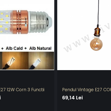
27 12W Corn 3 Functii
Pendul Vintage E27 CO
i
69,14 Lei