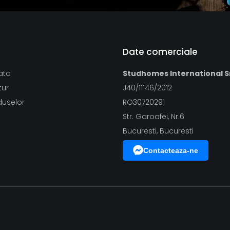
Date comerciale
ata
Studhomes International S
tur
J40/11146/2012
duselor
RO30720291
Str. Garoafei, Nr.6
Bucuresti, Bucuresti
Contacteaza-ne