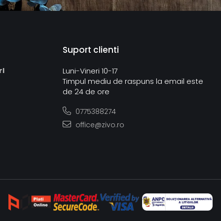
Suport clienti
rl
Luni-Vineri 10-17
Timpul mediu de raspuns la email este
de 24 de ore
0775388274
office@zivo.ro