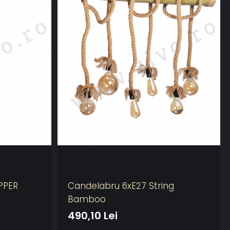
PPER
Candelabru 6xE27 String
Bamboo
490,10 Lei