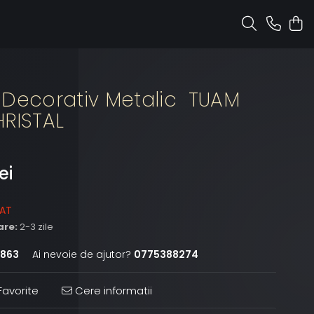
 Decorativ Metalic TUAM
HRISTAL
ei
ZAT
are:
2-3 zile
863
Ai nevoie de ajutor?
0775388274
avorite
Cere informatii