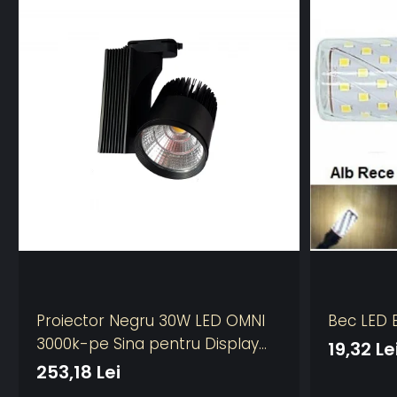
Proiector Negru 30W LED OMNI
Bec LED E
3000k-pe Sina pentru Display
19,32 Le
Magazin
253,18 Lei