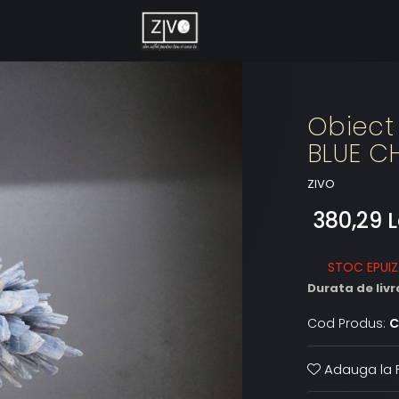
Obiect
BLUE C
ZIVO
380,29 L
STOC EPUI
Durata de livr
Cod Produs:
C
Adauga la F