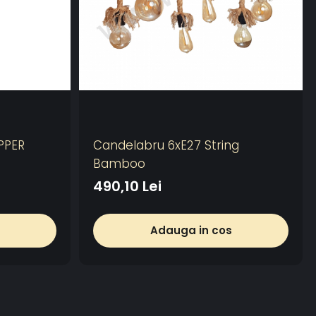
PPER
Candelabru 6xE27 String
Bamboo
490,10 Lei
Adauga in cos