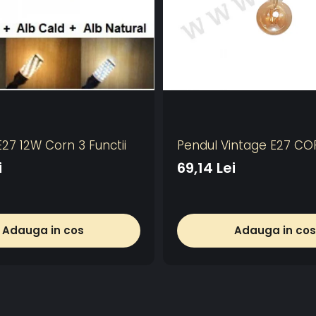
27 12W Corn 3 Functii
Pendul Vintage E27 CO
i
69,14 Lei
Adauga in cos
Adauga in cos