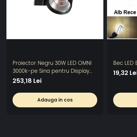
Proiector Negru 30W LED OMNI
Bec LED E
3000k-pe Sina pentru Display
19,32 Le
Magazin
253,18 Lei
Adauga in cos