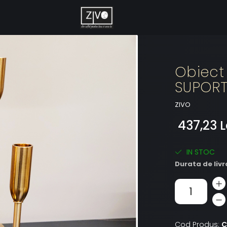
Obiect
SUPORT
ZIVO
437,23 L
IN STOC
Durata de livr
Cod Produs:
C