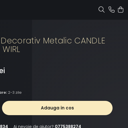
 Decorativ Metalic CANDLE
 WIRL
ei
are:
2-3 zile
Adauga in cos
834
Ai nevoie de ajutor?
0775388274