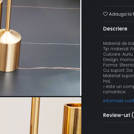
Adauga la F
Descriere
Material de ba
Tip material: Fi
Culoare: Auriu
Design: mono
Forma: Sfesnic
Cu suport: Da
Material supor
hol,
• este un comp
romantice
Informatii co
Review-uri