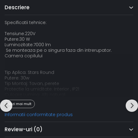
Descriere
Specificatii tehnice:
Tensiune:220V
Putere:30 W
Luminozitate:7000 lm
Se monteaza pe o singura faza din intrerupator.
Camera copilului
Tip Aplica: Stars Round
Putere: 30w
Tip Montaj: Tavan, perete
Protectie la umiditate: Interior , IP21
Culoare Lumina: Alb natural
Flux Luminos: lm
Vezi mai mult
Temperatura Culoare: 4500k
Durata Functionare: >20.000h
Informatii conformitate produs
Dimensiuni: 30cm diametru x H10 cm
Dimabil: DA
Garantie: 2 ani
Review-uri
(0)