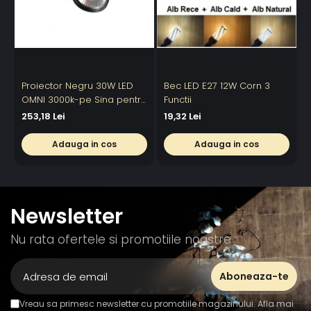
Proiector Negru 30W LED
Bec LED E27 12W Corn 3
OMNI 3000k-pe Sina pentru
Functii
6
Display Magazin
253,18 Lei
19,32 Lei
Adauga in cos
Adauga in cos
Newsletter
Nu rata ofertele si promotiile noastre
Vreau sa primesc newsletter cu promotiile magazinului. Afla mai