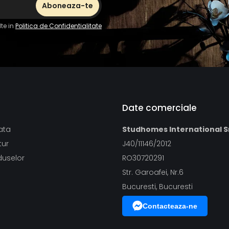
te in
Politica de Confidentialitate
Date comerciale
ata
Studhomes International S
tur
J40/11146/2012
duselor
RO30720291
Str. Garoafei, Nr.6
Bucuresti, Bucuresti
Contacteaza-ne