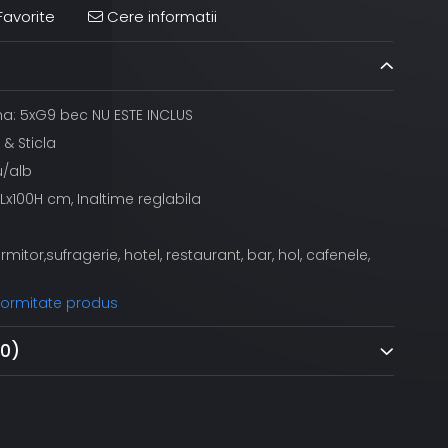
avorite
Cere informatii
na: 5xG9 bec NU ESTE INCLUS
 & Sticla
u/alb
Lx100H cm, Inaltime reglabila
ormitor,sufragerie, hotel, restaurant, bar, hol, cafenele,
nformitate produs
(0)