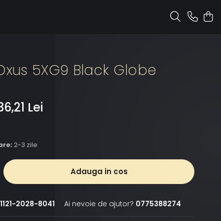
 Oxus 5XG9 Black Globe
6,21 Lei
are:
2-3 zile
Adauga in cos
1121-2028-8041
Ai nevoie de ajutor?
0775388274