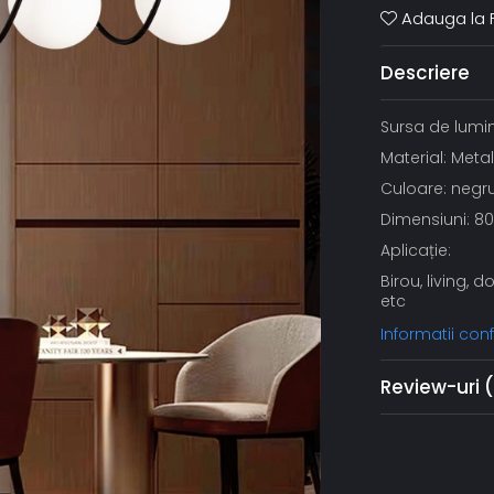
Adauga la F
Descriere
Sursa de lumi
Material: Metal
Culoare: negr
Dimensiuni: 80
Aplicație:
Birou, living, d
etc
Informatii co
Review-uri