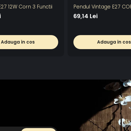
27 12W Corn 3 Functii
Pendul Vintage E27 CO
i
69,14 Lei
Adauga in cos
Adauga in cos