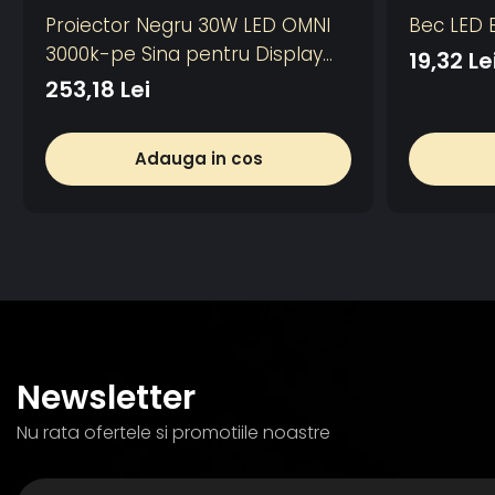
Proiector Negru 30W LED OMNI
Bec LED E
3000k-pe Sina pentru Display
19,32 Le
Magazin
253,18 Lei
Adauga in cos
Newsletter
Nu rata ofertele si promotiile noastre