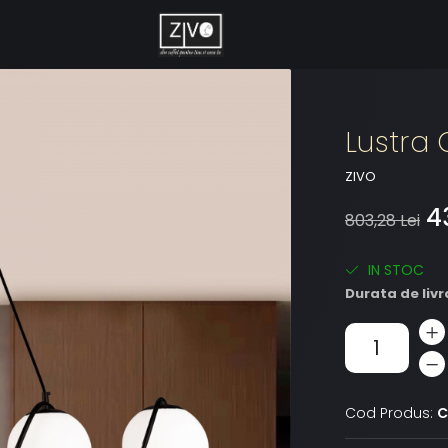
Lustra
ZIVO
43
803,28 Lei
IN STOC
Durata de livr
Cod Produs:
C