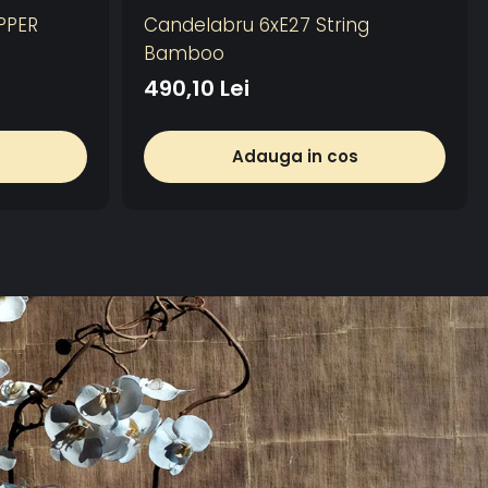
PPER
Candelabru 6xE27 String
Bamboo
490,10 Lei
Adauga in cos