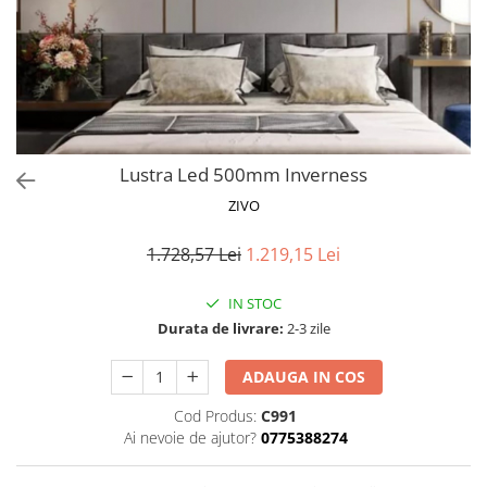
Proiectoare LED Studio Magazin
Tuburi LED
Lustra Led 500mm Inverness
ZIVO
1.728,57 Lei
1.219,15 Lei
IN STOC
Durata de livrare:
2-3 zile
ADAUGA IN COS
Cod Produs:
C991
Ai nevoie de ajutor?
0775388274