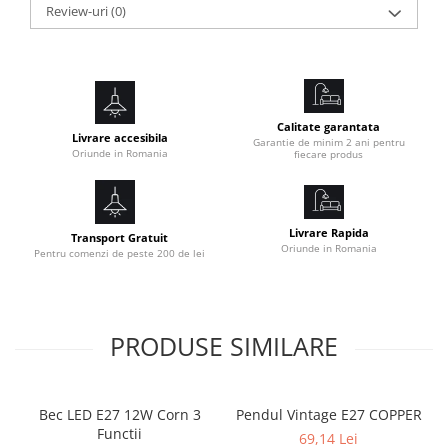
Review-uri
(0)
TENSIUNE ALIMENTARE:220V
SURSA DE LUMINA:6 X G9 LED INCLUS
DIMENSIUNI:L50xl50xh30 cm
Calitate garantata
Livrare accesibila
Aplicație:
Garantie de minim 2 ani pentru
Oriunde in Romania
fiecare produs
Birou, living, sufragerie, hotel, restaurant, bar, hol, cafenele,
etc.
Livrare Rapida
Transport Gratuit
Oriunde in Romania
Pentru comenzi de peste 200 de lei
PRODUSE SIMILARE
Bec LED E27 12W Corn 3
Pendul Vintage E27 COPPER
Functii
69,14 Lei