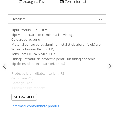
Adauga la Favorite
Cere informatii
Descriere
Tipul Produsului: Lustra
Tip: Modern, art-Deco, minimalist, vintage
Culoare corp: auriu
Material pentru corp: aluminiu,metal sticla abajur (glob) alb,
Sursa de lumină: Becuri LED,
Tensiune: 110-240V 50 / 60Hz
Finisaj: 3 straturi de protectie pentru un finisaj deosebit
Tip de instalare: Instalare orizontală
Protectie la umiditate: Interior , IP21
Certificare: CE,
Garanție: 3 ani
Lustră design modern
Material: Metal/Sticlă
VEZI MAI MULT
MATERIAL:METAL+CRISTAL
Informatii conformitate produs
CULOARE:GOLD+OGLINDA