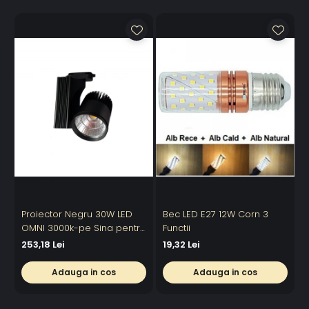
Proiector Negru 30W LED
Bec LED E27 12W Corn 3
OMNI 3000k-pe Sina pentru
Functii
6
Display Magazin
253,18 Lei
19,32 Lei
Adauga in cos
Adauga in cos