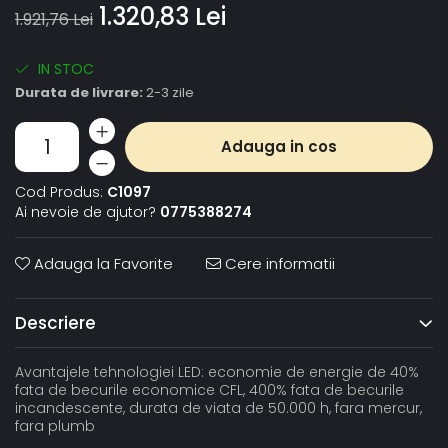
1.320,83 Lei
1.921,76 Lei
IN STOC
Durata de livrare:
2-3 zile
Adauga in cos
Cod Produs:
C1097
Ai nevoie de ajutor?
0775388274
Adauga la Favorite
Cere informatii
Descriere
Avantajele tehnologiei LED: economie de energie de 40%
fata de becurile economice CFL, 400% fata de becurile
incandescente, durata de viata de 50.000 h, fara mercur,
fara plumb