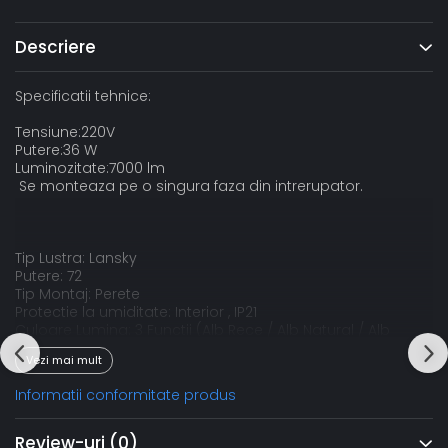
Descriere
Specificatii tehnice:
Tensiune:220V
Putere:36 W
Luminozitate:7000 lm
Se monteaza pe o singura faza din intrerupator.
Tip Lustra: Lansky
Putere: 72
Tip Montaj: Perete
Protectie la umiditate: Interior , IP21
Culoare Lumina: 3 Functii (Alb Rece / Alb Natural / Alb
Cald)
Vezi mai mult
Flux Luminos: lm
Temperatura Culoare: 3500K / 4500K / 6500K
Informatii conformitate produs
Durata Functionare: >20.000h
Dimensiuni: 28 x H28 cm
Dimabil: NU
Review-uri
(0)