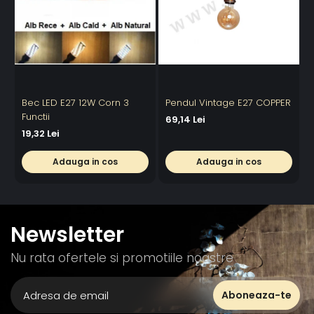
Bec LED E27 12W Corn 3
Pendul Vintage E27 COPPER
C
Functii
69,14 Lei
19,32 Lei
4
Adauga in cos
Adauga in cos
Newsletter
Nu rata ofertele si promotiile noastre