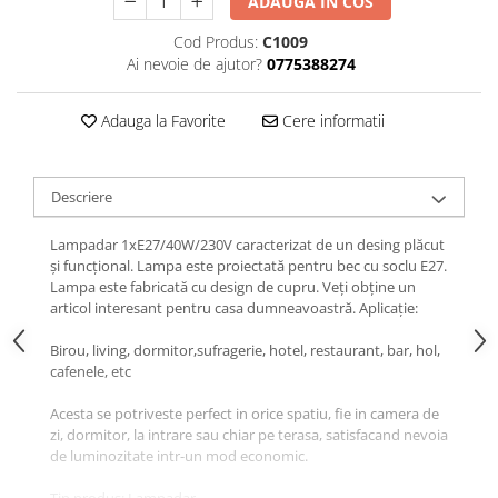
ADAUGA IN COS
Cod Produs:
C1009
Ai nevoie de ajutor?
0775388274
Adauga la Favorite
Cere informatii
Descriere
Lampadar 1xE27/40W/230V caracterizat de un desing plăcut
și funcțional. Lampa este proiectată pentru bec cu soclu E27.
Lampa este fabricată cu design de cupru. Veți obține un
articol interesant pentru casa dumneavoastră. Aplicație:
Birou, living, dormitor,sufragerie, hotel, restaurant, bar, hol,
cafenele, etc
Acesta se potriveste perfect in orice spatiu, fie in camera de
zi, dormitor, la intrare sau chiar pe terasa, satisfacand nevoia
de luminozitate intr-un mod economic.
Tip produs: Lampadar