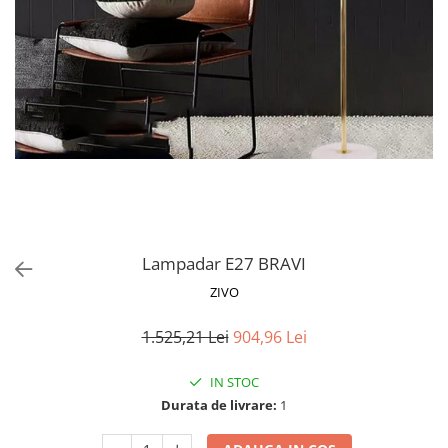
Proiectoare LED Studio Magazin
Tuburi LED
Lampadar E27 BRAVI
ZIVO
1.525,21 Lei
904,96 Lei
IN STOC
Durata de livrare:
1