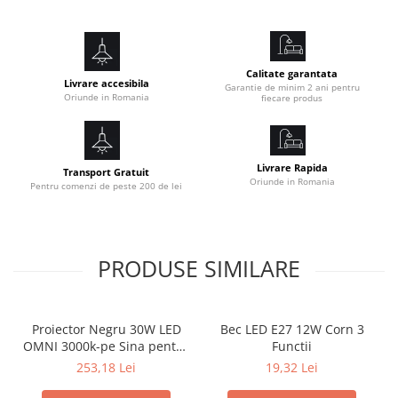
Dimabil:
Nu
Dimensiuni Laturi:
– 33 x 2.5 x 4.5 cm
– 35 x 2.5 x 4.5 cm
Calitate garantata
Livrare accesibila
Material:
Garantie de minim 2 ani pentru
Oriunde in Romania
fiecare produs
Plastic
Durata de Viata:
25000H
Utilizare:
Livrare Rapida
Transport Gratuit
Interior
Oriunde in Romania
Pentru comenzi de peste 200 de lei
Garantie:
2 Ani
PRODUSE SIMILARE
Proiector Negru 30W LED
Bec LED E27 12W Corn 3
OMNI 3000k-pe Sina pentru
Functii
Display Magazin
253,18 Lei
19,32 Lei