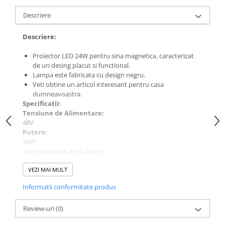
Descriere
Descriere:
Proiector LED 24W pentru sina magnetica, caracterizat
de un desing placut si functional.
Lampa este fabricata cu design negru.
Veti obtine un articol interesant pentru casa
dumneavoastra.
Specificatii:
Tensiune de Alimentare:
48V
Putere:
24W
Temperatura de Culoare:
4000K
Tip Lumina:
VEZI MAI MULT
Neutra
Informatii conformitate produs
Echivalenta Bec Incandescent:
300W
Flux luminos:
Review-uri
(0)
3000lm