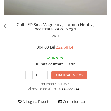
Proiectoare LED Studio Magazin
Tuburi LED
Colt LED Sina Magnetica, Lumina Neutra,
Incastrata, 24W, Negru
ZIVO
304,03 Lei
222,68 Lei
IN STOC
Durata de livrare:
2-3 zile
ADAUGA IN COS
Cod Produs:
C1089
Ai nevoie de ajutor?
0775388274
Adauga la Favorite
Cere informatii