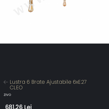
Lustra 6 Brate Ajustabile 6xE27
CLEO
ZIVO
681,26 Lei