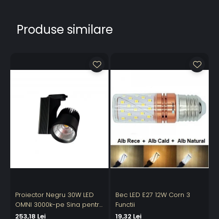
Produse similare
Proiector Negru 30W LED
Bec LED E27 12W Corn 3
OMNI 3000k-pe Sina pentru
Functii
6
Display Magazin
253,18 Lei
19,32 Lei