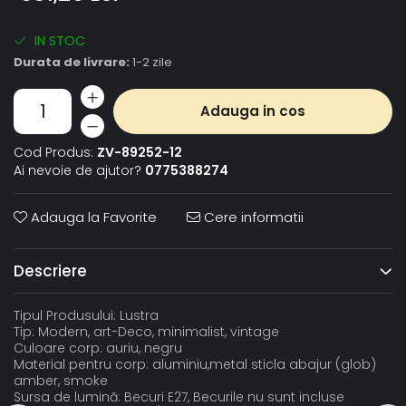
IN STOC
Durata de livrare:
1-2 zile
Adauga in cos
Cod Produs:
ZV-89252-12
Ai nevoie de ajutor?
0775388274
Adauga la Favorite
Cere informatii
Descriere
Tipul Produsului: Lustra
Tip: Modern, art-Deco, minimalist, vintage
Culoare corp: auriu, negru
Material pentru corp: aluminiu,metal sticla abajur (glob)
amber, smoke
Sursa de lumină: Becuri E27, Becurile nu sunt incluse