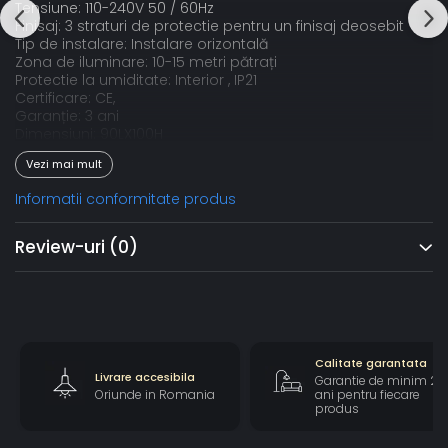
Tensiune: 110-240V 50 / 60Hz
Finisaj: 3 straturi de protectie pentru un finisaj deosebit
Tip de instalare: Instalare orizontală
Zona de iluminare: 10-15 metri pătrați
Protectie la umiditate: Interior , IP21
Certificare: CE,
Garanție: 3 ani
Dimensiuni: 90LX100H
Vezi mai mult
Aplicație:
Birou, living, sufragerie, hotel, restaurant, bar, hol, cafenele,
Informatii conformitate produs
etc.
Review-uri
(0)
Calitate garantata
Livrare accesibila
Garantie de minim 2
Oriunde in Romania
ani pentru fiecare
produs