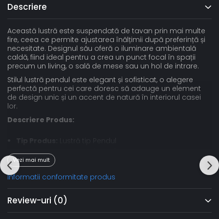
Descriere
Această lustră este suspendată de tavan prin mai multe
fire, ceea ce permite ajustarea înălțimii după preferință și
necesitate. Designul său oferă o iluminare ambientală
caldă, fiind ideal pentru a crea un punct focal în spații
precum un living, o sală de mese sau un hol de intrare.
Stilul lustră pendul este elegant și sofisticat, o alegere
perfectă pentru cei care doresc să adauge un element
de design unic și un accent de natură în interiorul casei
lor.
Descriere Produs:
Tip Produs:
Lustră tip Pendul
Număr Surse de Iluminat:
6
Vezi mai mult
Tip Bec:
E14
Tip Comutator:
Clasic
Informatii conformitate produs
Material:
Metal
Culoare:
Combinație de Auriu și Alb
Review-uri
(0)
Diametru:
60 cm
Tensiune de Alimentare:
220V-240V