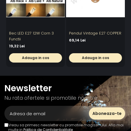
Bec LED E27 12W Corn 3
Pendul Vintage E27 COPPER
C
Functii
69,14 Lei
19,32 Lei
4
Adauga in cos
Adauga in cos
Newsletter
Nu rata ofertele si promotiile noastre
Vreau sa primesc newsletter cu promotiile magazinului. Afla mai
multe in
Politica de Confidentialitate