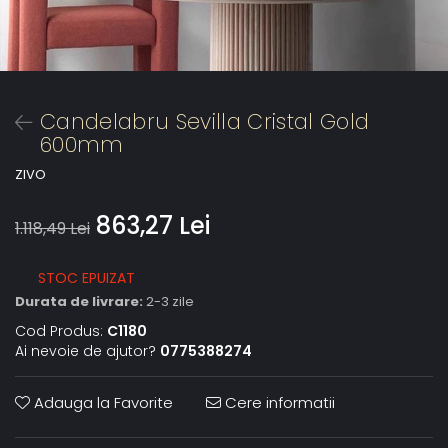
Candelabru Sevilla Cristal Gold
600mm
ZIVO
863,27 Lei
1.118,49 Lei
STOC EPUIZAT
Durata de livrare:
2-3 zile
Cod Produs:
C1180
Ai nevoie de ajutor?
0775388274
Adauga la Favorite
Cere informatii