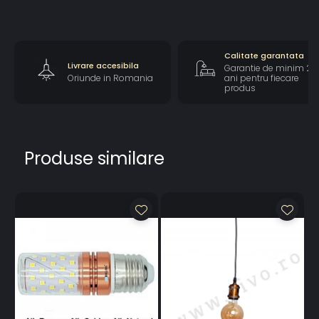
Înălțime Ajustabilă:
de la 50 cm (minim) până la
100 cm (maxim)
Calitate garantata
Livrare accesibila
Garantie de minim 2
Oriunde in Romania
ani pentru fiecare
produs
Produse similare