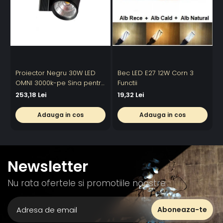
Proiector Negru 30W LED
Bec LED E27 12W Corn 3
OMNI 3000k-pe Sina pentru
Functii
6
Display Magazin
253,18 Lei
19,32 Lei
Adauga in cos
Adauga in cos
Newsletter
Nu rata ofertele si promotiile noastre