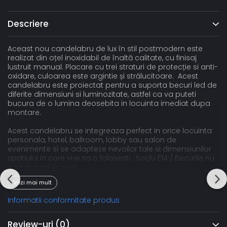
Descriere
Aceast nou candelabru de lux în stil postmodern este
realizat din oțel inoxidabil de înaltă calitate, cu finisaj
lustruit manual. Placare cu trei straturi de protecție si anti-
oxidare, culoarea este argintie și strălucitoare. Acest
candelabru este proiectat pentru a suporta becuri led de
diferite dimensiuni si luminozitate, astfel ca va puteti
bucura de o lumina deosebita in locuinta imediat dupa
montare.
Acest candelabru se integreaza perfect in orice locuinta
personala, hotel, ballroom, lobby sau salon de
evenimente si se adapteze nevoilor tale si dimensiunilor
spatiului in care vrei sa o folosesti. Soclu E14 / Becurile nu
sunt incluse in pret!
Specificații generale
Vezi mai mult
Material
Metal, cristale
Informatii conformitate produs
Culoare
Argintiu
Review-uri
(0)