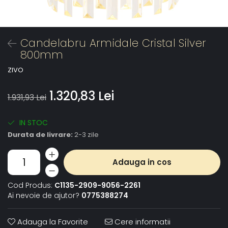
Candelabru Armidale Cristal Silver
800mm
ZIVO
1.320,83 Lei
1.931,93 Lei
IN STOC
Durata de livrare:
2-3 zile
Adauga in cos
Cod Produs:
C1135-2909-9056-2261
Ai nevoie de ajutor?
0775388274
Adauga la Favorite
Cere informatii