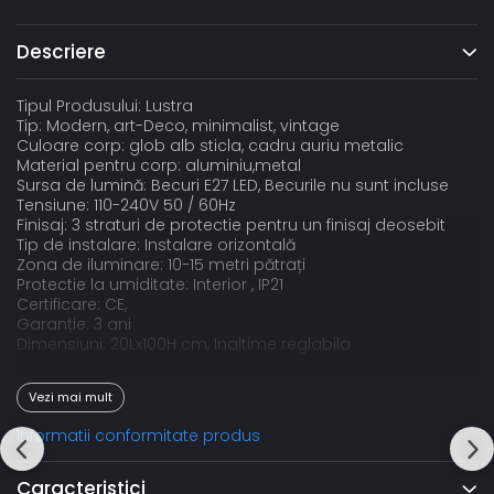
Descriere
Tipul Produsului: Lustra
Tip: Modern, art-Deco, minimalist, vintage
Culoare corp: glob alb sticla, cadru auriu metalic
Material pentru corp: aluminiu,metal
Sursa de lumină: Becuri E27 LED, Becurile nu sunt incluse
Tensiune: 110-240V 50 / 60Hz
Finisaj: 3 straturi de protectie pentru un finisaj deosebit
Tip de instalare: Instalare orizontală
Zona de iluminare: 10-15 metri pătrați
Protectie la umiditate: Interior , IP21
Certificare: CE,
Garanție: 3 ani
Dimensiuni: 20Lx100H cm, Inaltime reglabila
Aplicație:
Vezi mai mult
Birou, living, sufragerie, hotel, restaurant, bar, hol, cafenele,
etc
Informatii conformitate produs
Caracteristici