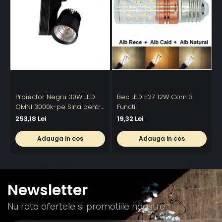
Proiector Negru 30W LED
Bec LED E27 12W Corn 3
OMNI 3000k-pe Sina pentru
Functii
6
Display Magazin
253,18 Lei
19,32 Lei
Adauga in cos
Adauga in cos
Newsletter
Nu rata ofertele si promotiile noastre