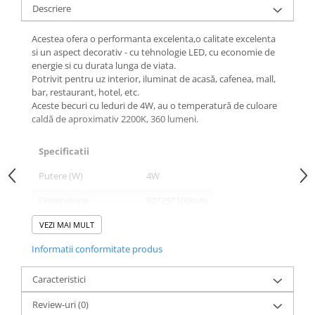
Descriere
Acestea ofera o performanta excelenta,o calitate excelenta
si un aspect decorativ - cu tehnologie LED, cu economie de
energie si cu durata lunga de viata.
Potrivit pentru uz interior, iluminat de acasă, cafenea, mall,
bar, restaurant, hotel, etc.
Aceste becuri cu leduri de 4W, au o temperatură de culoare
caldă de aproximativ 2200K, 360 lumeni.
Specificatii
Putere (W)
4W
Dimensiune
82*29*100mm
Tip Dulie
E27
VEZI MAI MULT
Informatii conformitate produs
Durata Medie De Viata
30.000 ore
Caracteristici Optice
Caracteristici
Lumeni
360lm
Review-uri
(0)