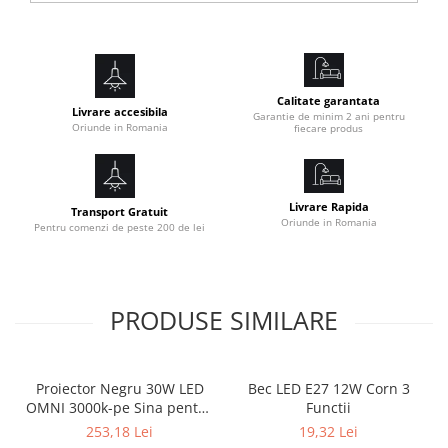
Culoare lumina
Lumina Calda
Kelvin
2200K
CRI (RA)
>80
Calitate garantata
Livrare accesibila
Output
Garantie de minim 2 ani pentru
Oriunde in Romania
fiecare produs
Tensiune
220V
Livrare Rapida
Transport Gratuit
Oriunde in Romania
Pentru comenzi de peste 200 de lei
PRODUSE SIMILARE
Proiector Negru 30W LED
Bec LED E27 12W Corn 3
OMNI 3000k-pe Sina pentru
Functii
Display Magazin
253,18 Lei
19,32 Lei