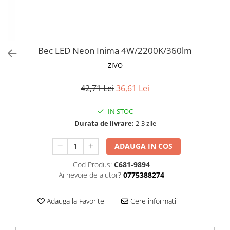
Proiectoare LED Studio Magazin
Tuburi LED
Bec LED Neon Inima 4W/2200K/360lm
ZIVO
42,71 Lei
36,61 Lei
IN STOC
Durata de livrare:
2-3 zile
ADAUGA IN COS
Cod Produs:
C681-9894
Ai nevoie de ajutor?
0775388274
Adauga la Favorite
Cere informatii