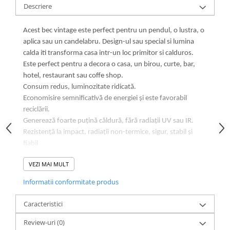
Descriere
Acest bec vintage este perfect pentru un pendul, o lustra, o
aplica sau un candelabru. Design-ul sau special si lumina
calda iti transforma casa intr-un loc primitor si calduros.
Este perfect pentru a decora o casa, un birou, curte, bar,
hotel, restaurant sau coffe shop.
Consum redus, luminozitate ridicată.
Economisire semnificativă de energiei și este favorabil
reciclării.
Generează foarte puțină căldură, fără radiații UV sau IR.
Rezistență la impact, radiații non-termice, sigur, stabil și
fiabil
Potrivit pentru: dormitor, living, bucatarie, camera copiilor.
VEZI MAI MULT
Informatii conformitate produs
Soclu E27
Model Vintage G125
Culoare Lumina Alb Cald
Caracteristici
Putere 6W - Echivalent bec incandescent 50W
Tip Bec G125 - Filament
Review-uri
(0)