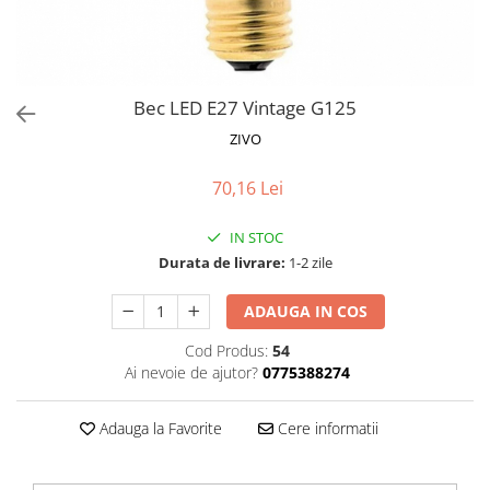
Proiectoare LED Studio Magazin
Tuburi LED
Bec LED E27 Vintage G125
ZIVO
70,16 Lei
IN STOC
Durata de livrare:
1-2 zile
ADAUGA IN COS
Cod Produs:
54
Ai nevoie de ajutor?
0775388274
Adauga la Favorite
Cere informatii