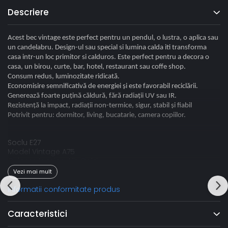
Descriere
Acest bec vintage este perfect pentru un pendul, o lustra, o aplica sau
un candelabru. Design-ul sau special si lumina calda iti transforma
casa intr-un loc primitor si calduros. Este perfect pentru a decora o
casa, un birou, curte, bar, hotel, restaurant sau coffe shop.
Consum redus, luminozitate ridicată.
Economisire semnificativă de energiei și este favorabil reciclării.
Generează foarte puțină căldură, fără radiații UV sau IR.
Rezistență la impact, radiații non-termice, sigur, stabil și fiabil
Potrivit pentru: dormitor, living, bucatarie, camera copiilor.
Soclu E27
Model Vintage A75
Culoare Lumina Alb Cald
Putere 4W - Echivalent bec incandescent 25W
Vezi mai mult
Tip Bec A75 - Filament
Dimabil Nu
Informatii conformitate produs
Alimentare 220V
Flux Luminos 220lm
Caracteristici
Temperatura Culoare 2200K
Durata Functionare >15.000h