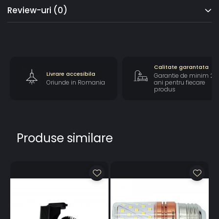
Unghi Lumina 360°
Review-uri
(0)
Dimensiuni 106x75mm
Material Sticla
Garantie / Certificate 2 ani / CE, RoHs
Va informam ca imaginea produselor are caracter informativ iar
produsele livrate pot diferi de imagini, datorita modificarii
Calitate garantata
caracteristicilor sau a design-ului.
Livrare accesibila
Garantie de minim 2
Oriunde in Romania
ani pentru fiecare
produs
Produse similare