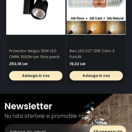
Proiector Negru 30W LED
Bec LED E27 12W Corn 3
OMNI 3000k-pe Sina pentru
Functii
6
Display Magazin
253,18 Lei
19,32 Lei
Adauga in cos
Adauga in cos
Newsletter
Nu rata ofertele si promotiile noastre