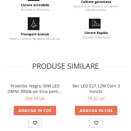
Calitate garantata
Livrare accesibila
Garantie de minim 2 ani pentru
Oriunde in Romania
fiecare produs
Livrare Rapida
Transport Gratuit
Oriunde in Romania
Pentru comenzi de peste 200 de lei
PRODUSE SIMILARE
Proiector Negru 30W LED
Bec LED E27 12W Corn 3
OMNI 3000k-pe Sina pentru
Functii
Display Magazin
253,18 Lei
19,32 Lei
ADAUGA IN COS
ADAUGA IN COS