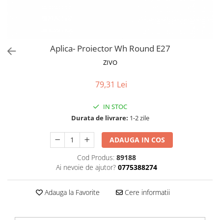
Proiectoare LED Studio Magazin
Tuburi LED
Aplica- Proiector Wh Round E27
ZIVO
79,31 Lei
IN STOC
Durata de livrare:
1-2 zile
ADAUGA IN COS
Cod Produs:
89188
Ai nevoie de ajutor?
0775388274
Adauga la Favorite
Cere informatii