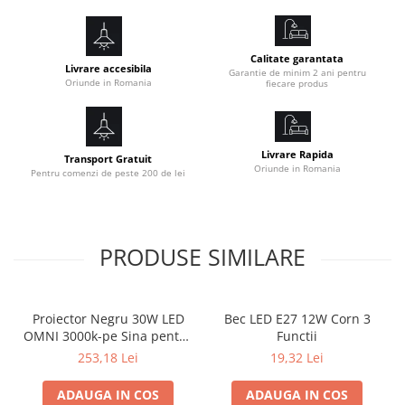
Calitate garantata
Livrare accesibila
Garantie de minim 2 ani pentru
Oriunde in Romania
fiecare produs
Livrare Rapida
Transport Gratuit
Oriunde in Romania
Pentru comenzi de peste 200 de lei
PRODUSE SIMILARE
Proiector Negru 30W LED
Bec LED E27 12W Corn 3
OMNI 3000k-pe Sina pentru
Functii
Display Magazin
253,18 Lei
19,32 Lei
ADAUGA IN COS
ADAUGA IN COS