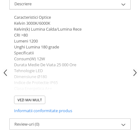
Descriere
Caracteristici Optice
Kelvin 3000K/6000K
Kelvin(k) Lumina Calda/Lumina Rece
CRI >80
Lumeni 1200
Unghi Lumina 180 grade
Specificatii
Consum(W) 12W
Durata Medie De Viata 25 000 Ore
Tehnologie LED
Dimensiune Ø180
Indice de Protectie IP65
Clasa Energetica A++
Alimentare
Frecventa 50-60 Hz
VEZI MAI MULT
Tensiune Intrare(V) 220V
Informatii conformitate produs
Review-uri
(0)