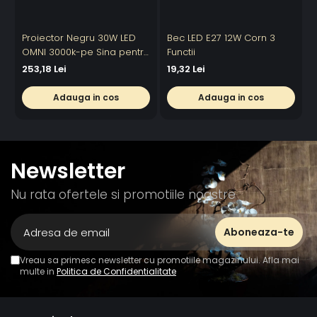
Proiector Negru 30W LED
Bec LED E27 12W Corn 3
OMNI 3000k-pe Sina pentru
Functii
6
Display Magazin
253,18 Lei
19,32 Lei
Adauga in cos
Adauga in cos
Newsletter
Nu rata ofertele si promotiile noastre
Vreau sa primesc newsletter cu promotiile magazinului. Afla mai
multe in
Politica de Confidentialitate