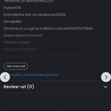
Tensiune De Alimentare220V
Putere17W
Echivalenta Bec Incandescent120W
DimabilNU
Dimensiuni Lungime Inaltime Latime50x1000X70MM
MaterialAluminiu+Acril
Utilizare Interior
Flux Luminos1200lm
Temperatura De Culoare3000K+4000K+6500K
Garantie24 Luni
Vezi mai mult
Informatii conformitate produs
Review-uri
(0)