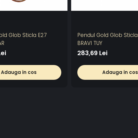
ld Glob Sticla E27
Pendul Gold Glob Sticla
AR
BRAVI TUY
Lei
283,69 Lei
Adauga in cos
Adauga in cos