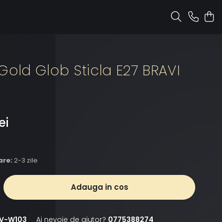
Gold Glob Sticla E27 BRAVI
ei
are:
2-3 zile
Adauga in cos
V-W103
Ai nevoie de ajutor?
0775388274