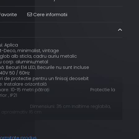
avorite
Cere informatii
i: Aplica
rt-Deco, minimalist, vintage
glob alb sticla, cadru auriu metalic
u corp: aluminiu,metal
: Becuri E14 LED, Becurile nu sunt incluse
240V 50 / 60Hz
turi de protectie pentru un finisaj deosebit
e: Instalare orizontală
minare: 10-15 metri pătrați Protectie la
ior , IP21
,
 ani Dimensiuni: 35 cm Inaltime reglabila,
 aproximativ 16 cm
ufragerie, hotel, restaurant, bar, hol, cafenele, etc
nformitate produs