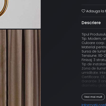
Adauga la F
Descriere
Tipul Produsulu
Tip: Modern, a
Culoare corp: 
Material pentr
Sursa de lumină
Tensiune: 110-
Finisaj: 3 stra
Tip de instalar
Zona de ilu
umiditate: Inter
Certificare: CE
Garanție: 3
diametru glob
Aplicație:
Vezi mai mult
Birou, living, s
Informatii co