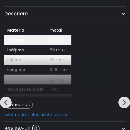
Descriere
Material
metal
Culoare
negru
Înălțime
50 mm
Lățime
26 mm
Lungime
1000 mm
Greutate
0,34 kg
Grad protecție IP
IP20
Garanție
36 luni
Vezi mai mult
Informatii conformitate produs
Review-uri
(0)