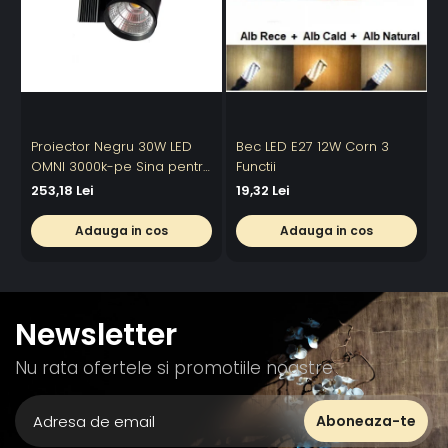
Proiector Negru 30W LED
Bec LED E27 12W Corn 3
OMNI 3000k-pe Sina pentru
Functii
6
Display Magazin
253,18 Lei
19,32 Lei
Adauga in cos
Adauga in cos
Newsletter
Nu rata ofertele si promotiile noastre