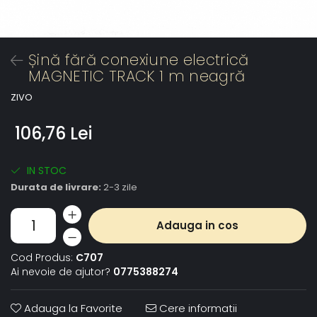
Șină fără conexiune electrică
MAGNETIC TRACK 1 m neagră
ZIVO
106,76 Lei
IN STOC
Durata de livrare:
2-3 zile
Adauga in cos
Cod Produs:
C707
Ai nevoie de ajutor?
0775388274
Adauga la Favorite
Cere informatii