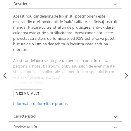
Descriere
Aceast nou candelabru de lux în stil postmodern este
realizat din oțel inoxidabil de înaltă calitate, cu finisaj lustruit
manual. Placare cu trei straturi de protecție si anti-oxidare,
culoarea este aurie și strălucitoare. Acest candelabru este
proiectat cu sistem de iluminare led 92W, astfel ca va puteti
bucura de o lumina deosebita in locuinta imediat dupa
montare.
Acest candelabru se integreaza perfect in orice locuinta
personala, hotel, ballroom, lobby sau salon de evenimente
si se adapteze nevoilor tale si dimensiunilor spatiului in care
vrei sa o folosesti. 92w LED
Alimentare 220V
Dimensiuni
690mm diametru
VEZI MAI MULT
1000mm Inaltime (reglabila)
Informatii conformitate produs
Garantie / Certificate 2 ani / CE, RoHs
Caracteristici
Review-uri
(0)