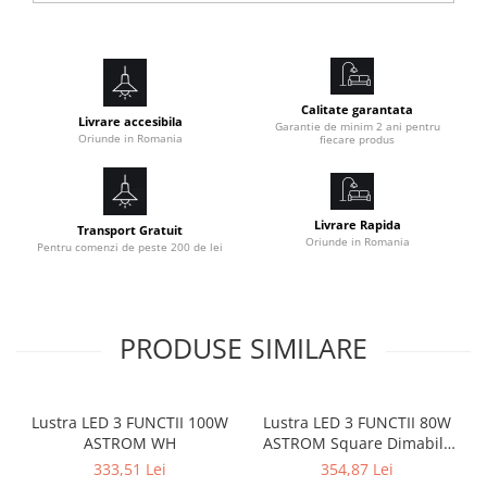
Calitate garantata
Livrare accesibila
Garantie de minim 2 ani pentru
Oriunde in Romania
fiecare produs
Livrare Rapida
Transport Gratuit
Oriunde in Romania
Pentru comenzi de peste 200 de lei
PRODUSE SIMILARE
Lustra LED 3 FUNCTII 100W
Lustra LED 3 FUNCTII 80W
ASTROM WH
ASTROM Square Dimabila
cu Telecomanda
333,51 Lei
354,87 Lei