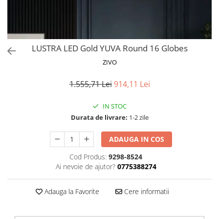
Proiectoare LED Studio Magazin
Tuburi LED
LUSTRA LED Gold YUVA Round 16 Globes
ZIVO
1.555,71 Lei
914,11 Lei
IN STOC
Durata de livrare:
1-2 zile
ADAUGA IN COS
Cod Produs:
9298-8524
Ai nevoie de ajutor?
0775388274
Adauga la Favorite
Cere informatii