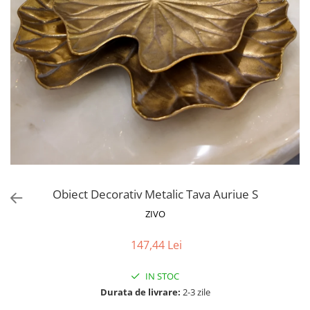
Proiectoare LED Studio Magazin
Tuburi LED
Obiect Decorativ Metalic Tava Auriue S
ZIVO
147,44 Lei
IN STOC
Durata de livrare:
2-3 zile