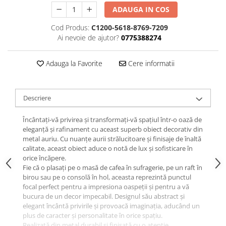
ADAUGA IN COS
Cod Produs:
C1200-5618-8769-7209
Ai nevoie de ajutor?
0775388274
Adauga la Favorite
Cere informatii
Descriere
Încântați-vă privirea și transformați-vă spațiul într-o oază de
eleganță și rafinament cu aceast superb obiect decorativ din
metal auriu. Cu nuanțe aurii strălucitoare și finisaje de înaltă
calitate, aceast obiect aduce o notă de lux și sofisticare în
orice încăpere.
Fie că o plasați pe o masă de cafea în sufragerie, pe un raft în
birou sau pe o consolă în hol, aceasta reprezintă punctul
focal perfect pentru a impresiona oaspeții și pentru a vă
bucura de un decor impecabil. Designul său abstract și
elegant încântă privirile și provoacă imaginația, aducând un
plus de caracter și personalitate în orice spațiu.
Realizată din metal durabil și finisată cu o atenție