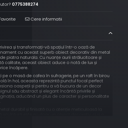
jutor?
0775388274
avorite
Cere informatii
rivirea și transformați-vă spațiul într-o oază de
afinament cu aceast superb obiect decorativ din metal
de piatra naturala. Cu nuanțe aurii strălucitoare și
ltă calitate, aceast obiect aduce o notă de lux și
orice încăpere.
ți pe o masă de cafea în sufragerie, pe un raft în birou
lă în hol, aceasta reprezintă punctul focal perfect
esiona oaspeții și pentru a vă bucura de un decor
gnul său abstract și elegant încântă privirile și
inația, aducând un plus de caracter și personalitate
.
etal durabil și finisată cu o atenție meticuloasă la
ă sculptură este nu doar un obiect decorativ, ci și o
stetica ambientului spatiului tau.
35x25 cm