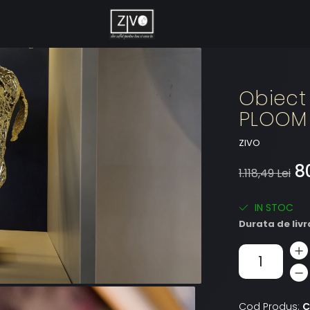
Obiect 
PLOOM
ZIVO
8
1.118,49 Lei
IN STOC
Durata de livr
Cod Produs:
C