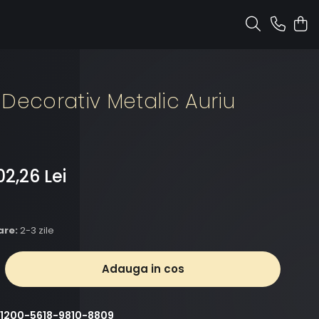
Decorativ Metalic Auriu
02,26 Lei
are:
2-3 zile
Adauga in cos
1200-5618-9810-8809