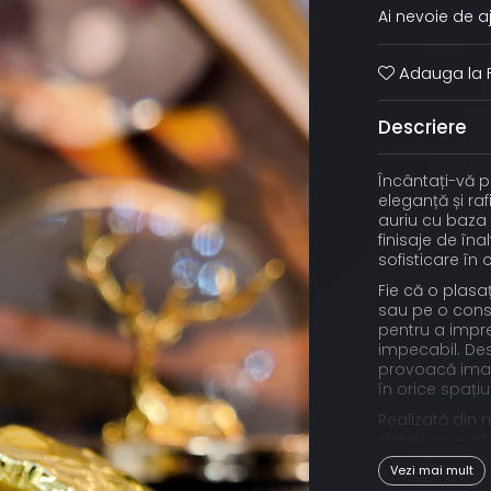
Ai nevoie de a
Adauga la F
Descriere
Încântați-vă p
eleganță și r
auriu cu baza 
finisaje de îna
sofisticare în 
Fie că o plasa
sau pe o conso
pentru a impr
impecabil. Desi
provoacă imag
în orice spațiu
Realizată din m
detalii, aceast
investiție în e
Vezi mai mult
Dimensiune: 