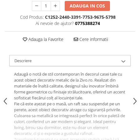
ADAUGA IN COS
Cod Produs:
C1252-2440-3391-7753-9675-5798
Ai nevoie de ajutor?
0775388274
Adauga la Favorite
Cere informatii
Descriere
Adaugă o notă de stil contemporan în decorul casei tale cu
acest obiect decorativ metalic de la Zivo.ro. Realizat din
materiale de înaltă calitate, designul său inovator îmbină
forme geometrice cu finisaje strălucitoare, oferind un accent
sofisticat fiecărui colț al locuinței tale.
Fie că este așezat pe o masă, un raft sau suspendat pe un
perete, acest obiect decorativ atrage cu siguranță privirile.
Culoarea sa metallică se integrează perfect în orice paletă de
culori, conferind un aer modern și elegant. Ideal pentru
living, birou sau dormitor, este nu doar un element
decorativ, ci și o expresie a gustului rafinat.
Transformă-ți spațiul cu acest accesoriu stylish și lasă-l să