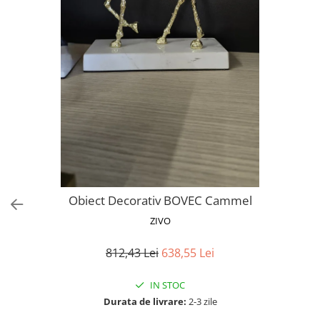
Proiectoare LED Studio Magazin
Tuburi LED
Obiect Decorativ BOVEC Cammel
ZIVO
812,43 Lei
638,55 Lei
IN STOC
Durata de livrare:
2-3 zile