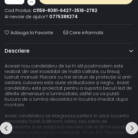
Cod Produs:
C1159-8081-6427-3518-2782
Ai nevoie de ajutor?
0775388274
Adauga la Favorite
Cere informatii
Descriere
Aceast nou candelabru de lux în stil postmodern este
realizat din oțel inoxidabil de înaltă calitate, cu finisaj
lustruit manual. Placare cu trei straturi de protecție si anti-
oxidare, culoarea este aurie strălucitoare și negru. Acest
candelabru este proiectat pentru a suporta becuri led de
diferite dimensiuni si luminozitate, astfel ca va puteti
bucura de o lumina deosebita in locuinta imediat dupa
montare.
Acest candelabru se integreaza perfect in orice locuinta
personala, hotel, ballroom, lobby sau salon de
evenimente si se adapteze nevoilor tale si dimensiunilor
spatiului in care vrei sa o folosesti. Soclu E14 / Becurile nu