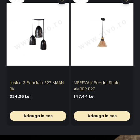
Lustra 3 Pendule E27 MAAN
MEREVAIK Pendul Sticla
L
BK
AMBER E27
324,36 Lei
147,44 Lei
3
Adauga in cos
Adauga in cos