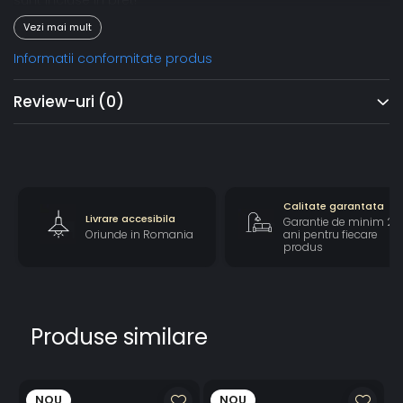
sunt incluse in pret!
Putere Max 40W / Fasung
Vezi mai mult
Alimentare 220V
Dimensiune: 80cmx120cm H
Informatii conformitate produs
Review-uri
(0)
Calitate garantata
Livrare accesibila
Garantie de minim 2
Oriunde in Romania
ani pentru fiecare
produs
Produse similare
NOU
NOU