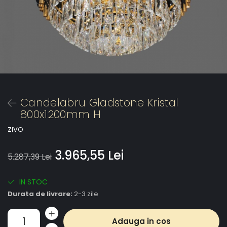
Candelabru Gladstone Kristal
800x1200mm H
ZIVO
3.965,55 Lei
5.287,39 Lei
IN STOC
Durata de livrare:
2-3 zile
Adauga in cos