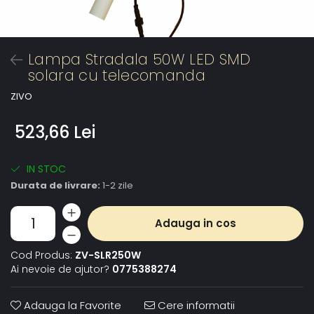
Lampa Stradala 50W LED SMD
solara cu telecomanda
ZIVO
523,66 Lei
IN STOC
Durata de livrare:
1-2 zile
Adauga in cos
Cod Produs:
ZV-SLR250W
Ai nevoie de ajutor?
0775388274
Adauga la Favorite
Cere informatii