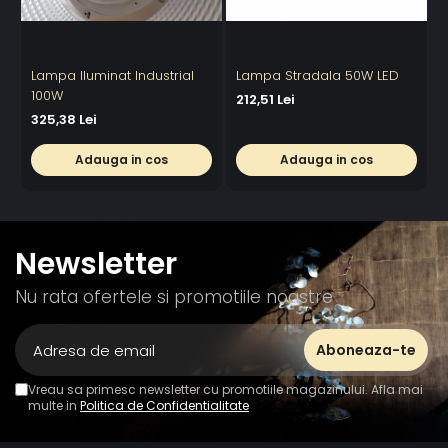
Lampa Iluminat Industrial
Lampa Stradala 50W LED
100W
212,51 Lei
3
325,38 Lei
Adauga in cos
Adauga in cos
Newsletter
Nu rata ofertele si promotiile noastre
Vreau sa primesc newsletter cu promotiile magazinului. Afla mai
multe in
Politica de Confidentialitate