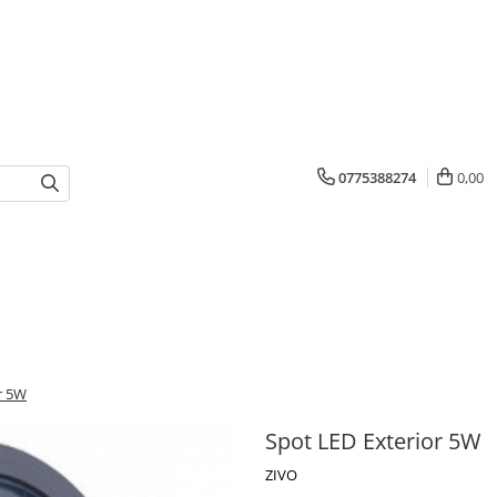
0775388274
0,00
r 5W
Spot LED Exterior 5W
ZIVO