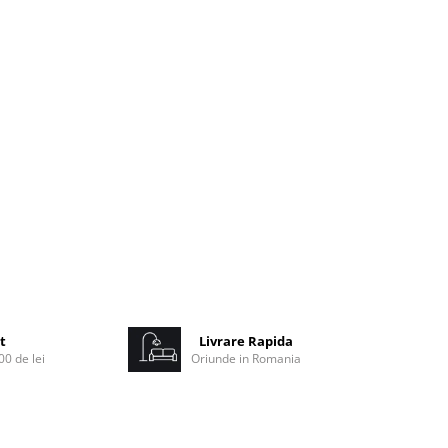
t
Livrare Rapida
0 de lei
Oriunde in Romania