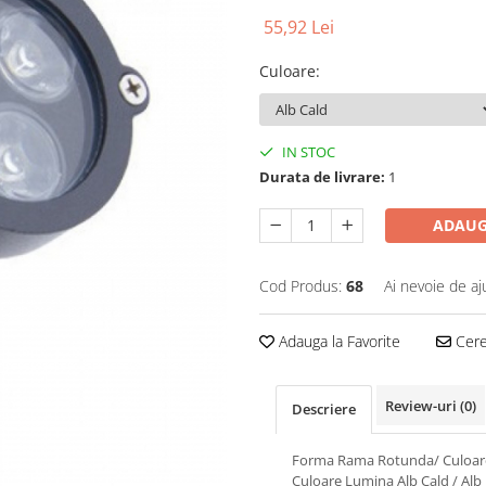
55,92 Lei
Culoare
:
IN STOC
Durata de livrare:
1
ADAUG
Cod Produs:
68
Ai nevoie de aj
Adauga la Favorite
Cere 
Review-uri
(0)
Descriere
Forma Rama Rotunda/ Culoar
Culoare Lumina Alb Cald / Alb 