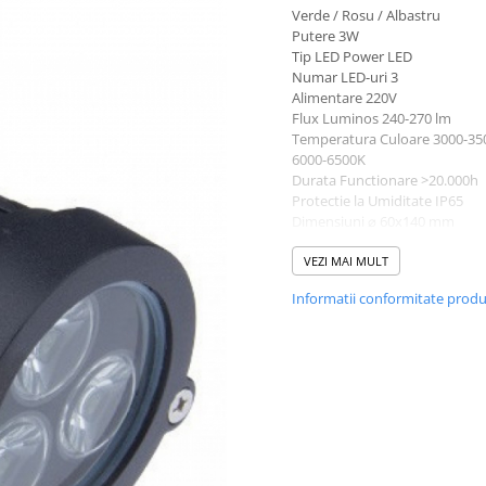
Verde / Rosu / Albastru
Putere 3W
Tip LED Power LED
Numar LED-uri 3
Alimentare 220V
Flux Luminos 240-270 lm
Temperatura Culoare 3000-35
6000-6500K
Durata Functionare >20.000h
Protectie la Umiditate IP65
Dimensiuni ⌀ 60x140 mm
Material Plastic, Sticla
Garantie 2 ani
VEZI MAI MULT
Certificate CE, RoHs
Informatii conformitate prod