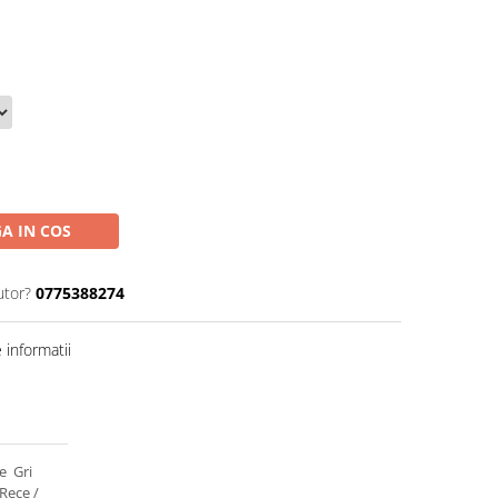
A IN COS
utor?
0775388274
informatii
e Gri
Rece /