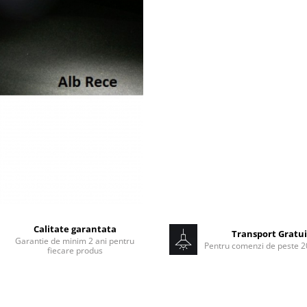
Calitate garantata
Transport Gratui
Garantie de minim 2 ani pentru
Pentru comenzi de peste 20
fiecare produs