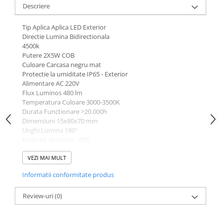
Descriere
Tip Aplica Aplica LED Exterior
Directie Lumina Bidirectionala
4500k
Putere 2X5W COB
Culoare Carcasa negru mat
Protectie la umiditate IP65 - Exterior
Alimentare AC 220V
Flux Luminos 480 lm
Temperatura Culoare 3000-3500K
Durata Functionare >20.000h
Dimensiuni 15x80x70 mm
Unghi Lumina 180°
Material Aluminiu , ABS
Garantie / Certificate 2 ani / CE, RoHs
VEZI MAI MULT
Informatii conformitate produs
Review-uri
(0)