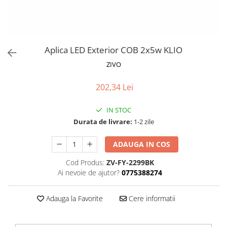
Proiectoare LED Studio Magazin
Tuburi LED
Aplica LED Exterior COB 2x5w KLIO
ZIVO
202,34 Lei
IN STOC
Durata de livrare:
1-2 zile
ADAUGA IN COS
Cod Produs:
ZV-FY-2299BK
Ai nevoie de ajutor?
0775388274
Adauga la Favorite
Cere informatii