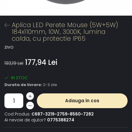
Aplica LED Perete Mouse (5W+5W)
184x110mm, 10W, 3000K, lumina
calda, cu protectie IP65
ZIVO
177,94 Lei
193,19 Lei
IN STOC
Durata de livrare:
2-3 zile
Adauga in cos
Cod Produs:
C687-3219-2759-8560-7282
Ai nevoie de ajutor?
0775388274