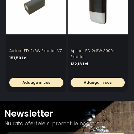
Aplica LED 2x3W Exterior V7
Aplica LED 2x6W 3000k
A
Exterior
E
151,50 Lei
132,18 Lei
1
Adauga in cos
Adauga in cos
Newsletter
Nu rata ofertele si promotiile noastre