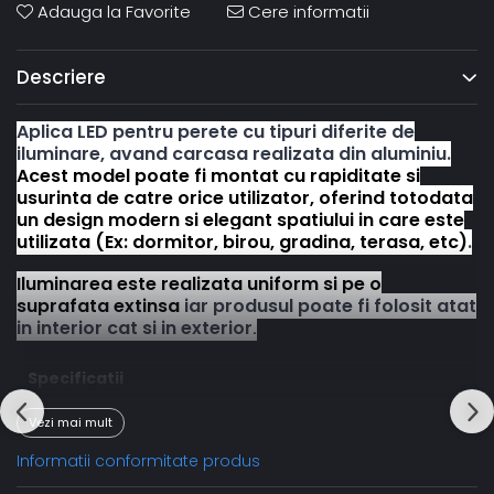
Adauga la Favorite
Cere informatii
Descriere
Aplica LED pentru perete cu tipuri diferite de
iluminare, avand carcasa realizata din aluminiu.
Acest model poate fi montat cu rapiditate si
usurinta de catre orice utilizator, oferind totodata
un design modern si elegant spatiului in care este
utilizata (Ex: dormitor, birou, gradina, terasa, etc)
.
Iluminarea este realizata uniform si pe o
suprafata extinsa
iar produsul poate fi folosit atat
in interior cat si in exterior
.
Specificatii
Consum(W)
10W
Vezi mai mult
Dimensiune
184 x 109 x 33
Informatii conformitate produs
Material
aluminiu