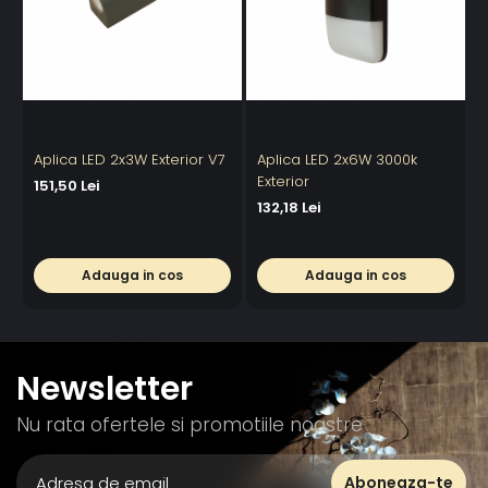
Aplica LED 2x3W Exterior V7
Aplica LED 2x6W 3000k
A
Exterior
E
151,50 Lei
132,18 Lei
1
Adauga in cos
Adauga in cos
Newsletter
Nu rata ofertele si promotiile noastre