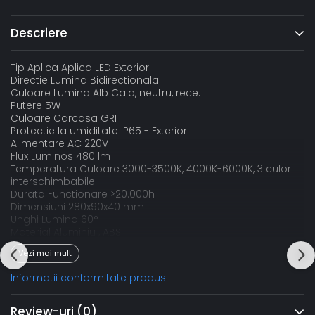
Descriere
Tip Aplica Aplica LED Exterior
Directie Lumina Bidirectionala
Culoare Lumina Alb Cald, neutru, rece.
Putere 5W
Culoare Carcasa GRI
Protectie la umiditate IP65 - Exterior
Alimentare AC 220V
Flux Luminos 480 lm
Temperatura Culoare 3000-3500K, 4000K-6000K, 3 culori
interschimbabile
Durata Functionare >20.000h
Dimensiuni 280x90x40 mm
Unghi Lumina 60°
Material Aluminiu , ABS
Garantie / Certificate 2 ani / CE, RoHs
Vezi mai mult
Informatii conformitate produs
Review-uri
(0)