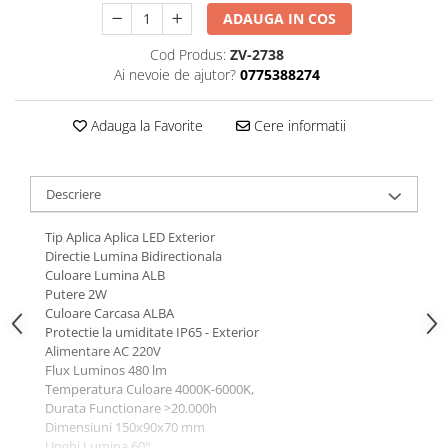
ADAUGA IN COS
Cod Produs:
ZV-2738
Ai nevoie de ajutor?
0775388274
Adauga la Favorite
Cere informatii
Descriere
Tip Aplica Aplica LED Exterior
Directie Lumina Bidirectionala
Culoare Lumina ALB
Putere 2W
Culoare Carcasa ALBA
Protectie la umiditate IP65 - Exterior
Alimentare AC 220V
Flux Luminos 480 lm
Temperatura Culoare 4000K-6000K,
Durata Functionare >20.000h
Dimensiuni 150x90x70 mm
Unghi Lumina 60°