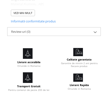
Material Aluminiu , ABS
Garantie / Certificate 2 ani / CE, RoHs
VEZI MAI MULT
Informatii conformitate produs
Review-uri
(0)
Calitate garantata
Livrare accesibila
Garantie de minim 2 ani pentru
Oriunde in Romania
fiecare produs
Livrare Rapida
Transport Gratuit
Oriunde in Romania
Pentru comenzi de peste 200 de lei